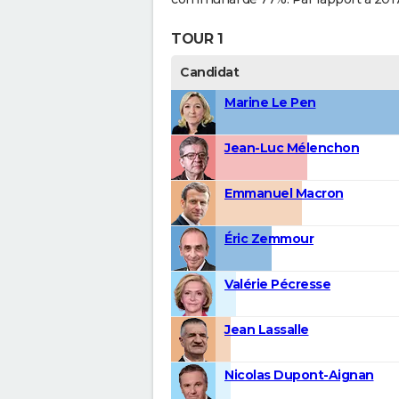
TOUR 1
Candidat
Marine Le Pen
Jean-Luc Mélenchon
Emmanuel Macron
Éric Zemmour
Valérie Pécresse
Jean Lassalle
Nicolas Dupont-Aignan