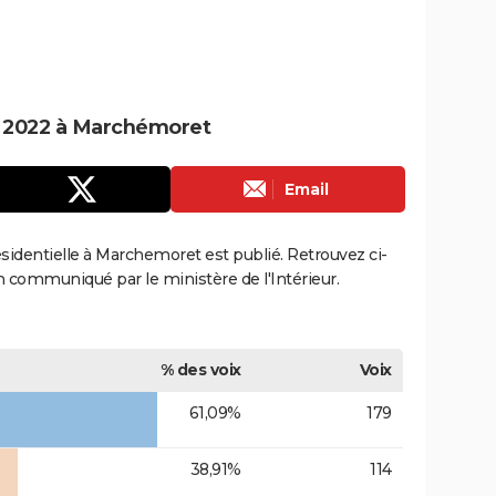
le 2022 à Marchémoret
Email
résidentielle à Marchemoret est publié. Retrouvez ci-
ion communiqué par le ministère de l'Intérieur.
% des voix
Voix
61,09%
179
38,91%
114