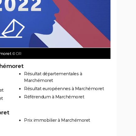
hémoret
© DR
chémoret
Résultat départementales à
Marchémoret
Résultat européennes à Marchémoret
et
Référendum à Marchémoret
et
oret
Prix immobilier à Marchémoret