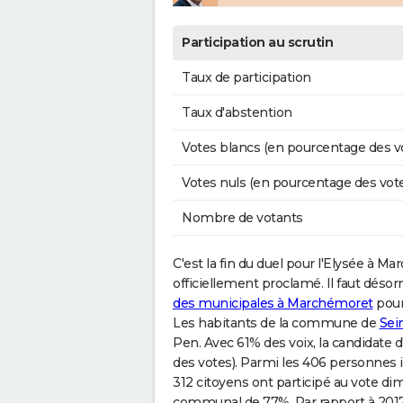
Participation au scrutin
Taux de participation
Taux d'abstention
Votes blancs (en pourcentage des v
Votes nuls (en pourcentage des vot
Nombre de votants
C'est la fin du duel pour l'Elysée à Ma
officiellement proclamé. Il faut déso
des municipales à Marchémoret
pour
Les habitants de la commune de
Sei
Pen. Avec 61% des voix, la candidat
des votes). Parmi les 406 personnes i
312 citoyens ont participé au vote dim
communal de 77%. Par rapport à 2017, 