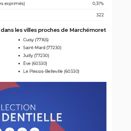
es exprimés)
0,31%
322
e dans les villes proches de Marchémoret
Cuisy (77165)
Saint-Mard (77230)
Juilly (77230)
Ève (60330)
Le Plessis-Belleville (60330)