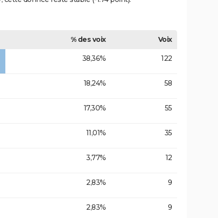
% des voix
Voix
38,36%
122
18,24%
58
17,30%
55
11,01%
35
3,77%
12
2,83%
9
2,83%
9