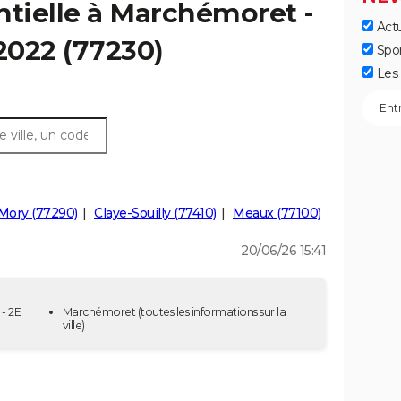
ntielle à Marchémoret -
Actu
 2022 (77230)
Spo
Les 
Mory (77290)
Claye-Souilly (77410)
Meaux (77100)
20/06/26 15:41
- 2E
Marchémoret
(toutes les informations sur la
ville)