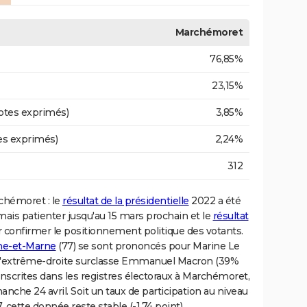
Marchémoret
76,85%
23,15%
otes exprimés)
3,85%
es exprimés)
2,24%
312
rchémoret : le
résultat de la présidentielle
2022 a été
rmais patienter jusqu'au 15 mars prochain et le
résultat
 confirmer le positionnement politique des votants.
ne-et-Marne
(77) se sont prononcés pour Marine Le
e d'extrême-droite surclasse Emmanuel Macron (39%
nscrites dans les registres électoraux à Marchémoret,
anche 24 avril. Soit un taux de participation au niveau
cette donnée reste stable (-1.74 point).