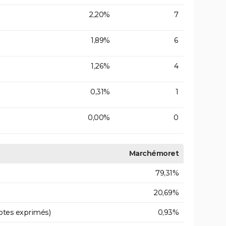
2,20%
7
1,89%
6
1,26%
4
0,31%
1
0,00%
0
Marchémoret
79,31%
20,69%
otes exprimés)
0,93%