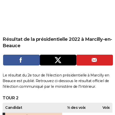
City break
Voyage de noces
Climat
Destinations
Voyage nature
Forum
+
PHOTO
GUIDES D'ACHAT
BONS PLANS
CARTE DE VOEUX
Résultat de la présidentielle 2022 à Marcilly-en-
Beauce
Carte Bonne année
Carte Pâques
Carte de Noël
Carte Saint-Valentin
Carte d'anniversaire
DICTIONNAIRE
Biographies
Expressions
Dictionnaire
Citations
Proverbes
PROGRAMME TV
COPAINS D'AVANT
Le résultat du 2e tour de l'élection présidentielle à Marcilly en
Se connecter
Collèges
Universités
Service militaire
S'inscrire
Lycées
Primaires
Entreprises
Avis de recherche
AVIS DE DÉCÈS
Beauce est publié. Retrouvez ci-dessous le résultat officiel de
l'élection communiqué par le ministère de l'Intérieur.
FORUM
TOUR 2
Lifestyle
Sport
Television
Cinema
Bricolage
Culture
Auto
Voyage
Candidat
% des voix
Voix