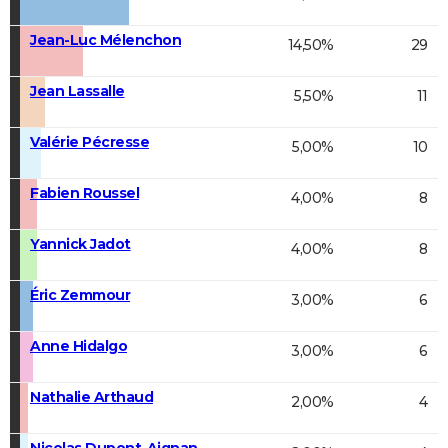
Jean-Luc Mélenchon
14,50%
29
Jean Lassalle
5,50%
11
Valérie Pécresse
5,00%
10
Fabien Roussel
4,00%
8
Yannick Jadot
4,00%
8
Éric Zemmour
3,00%
6
Anne Hidalgo
3,00%
6
Nathalie Arthaud
2,00%
4
Nicolas Dupont-Aignan