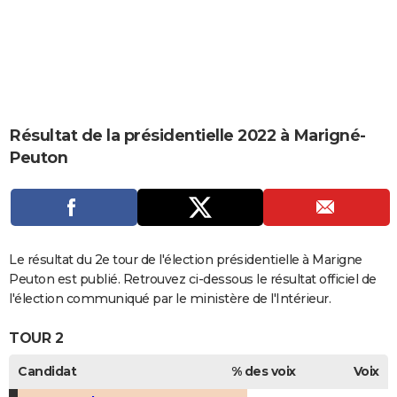
City break
Voyage de noces
Climat
Destinations
Voyage nature
Forum
+
PHOTO
GUIDES D'ACHAT
BONS PLANS
CARTE DE VOEUX
Résultat de la présidentielle 2022 à Marigné-
Peuton
Carte Bonne année
Carte Pâques
Carte de Noël
Carte Saint-Valentin
Carte d'anniversaire
DICTIONNAIRE
Biographies
Expressions
Dictionnaire
Citations
Proverbes
PROGRAMME TV
COPAINS D'AVANT
Le résultat du 2e tour de l'élection présidentielle à Marigne
Se connecter
Collèges
Universités
Service militaire
S'inscrire
Lycées
Primaires
Entreprises
Avis de recherche
AVIS DE DÉCÈS
Peuton est publié. Retrouvez ci-dessous le résultat officiel de
l'élection communiqué par le ministère de l'Intérieur.
FORUM
TOUR 2
Lifestyle
Sport
Television
Cinema
Bricolage
Culture
Auto
Voyage
Candidat
% des voix
Voix