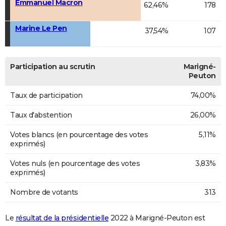
Emmanuel Macron
62,46%
178
Marine Le Pen
37,54%
107
Participation au scrutin
Marigné-
Peuton
Taux de participation
74,00%
Taux d'abstention
26,00%
Votes blancs (en pourcentage des votes
5,11%
exprimés)
Votes nuls (en pourcentage des votes
3,83%
exprimés)
Nombre de votants
313
Le
résultat de la présidentielle
2022 à Marigné-Peuton est