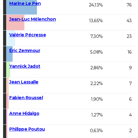
Marine Le Pen
24,13%
76
Jean-Luc Mélenchon
13,65%
43
Valérie Pécresse
7,30%
23
Éric Zemmour
5,08%
16
Yannick Jadot
2,86%
9
Jean Lassalle
2,22%
7
Fabien Roussel
1,90%
6
Anne Hidalgo
1,27%
4
Philippe Poutou
0,63%
2