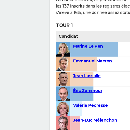
les 137 inscrits dans les registres é
s'élève à 16%, une donnée assez stati
TOUR 1
Candidat
Marine Le Pen
Emmanuel Macron
Jean Lassalle
Éric Zemmour
Valérie Pécresse
Jean-Luc Mélenchon