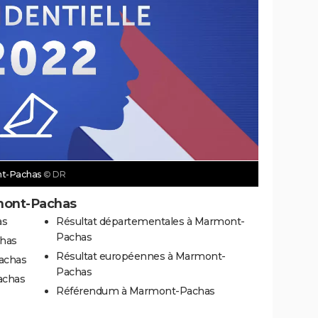
ont-Pachas
© DR
mont-Pachas
as
Résultat départementales à Marmont-
Pachas
chas
Résultat européennes à Marmont-
achas
Pachas
achas
Référendum à Marmont-Pachas