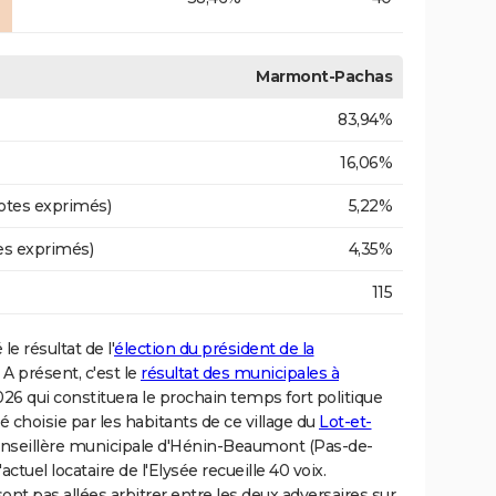
Marmont-Pachas
83,94%
16,06%
otes exprimés)
5,22%
es exprimés)
4,35%
115
le résultat de l'
élection du président de la
 présent, c'est le
résultat des municipales à
026 qui constituera le prochain temps fort politique
 choisie par les habitants de ce village du
Lot-et-
conseillère municipale d'Hénin-Beaumont (Pas-de-
uel locataire de l'Elysée recueille 40 voix.
nt pas allées arbitrer entre les deux adversaires sur