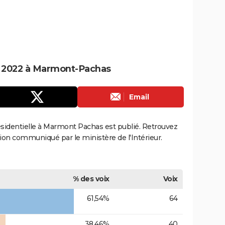
le 2022 à Marmont-Pachas
Email
présidentielle à Marmont Pachas est publié. Retrouvez
ection communiqué par le ministère de l'Intérieur.
% des voix
Voix
61,54%
64
38,46%
40