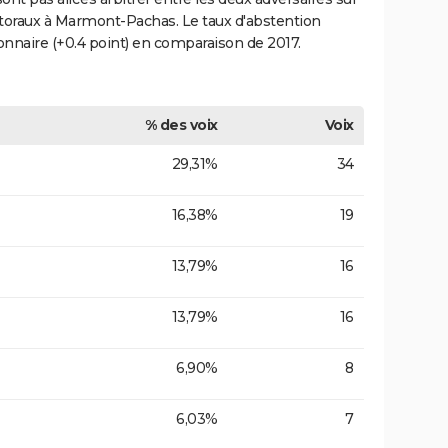
lectoraux à Marmont-Pachas. Le taux d'abstention
onnaire (+0.4 point) en comparaison de 2017.
% des voix
Voix
29,31%
34
16,38%
19
13,79%
16
13,79%
16
6,90%
8
6,03%
7