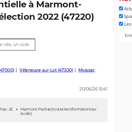
ntielle à Marmont-
Actu
 élection 2022 (47220)
Spo
Les 
(47000)
Villeneuve-sur-Lot (47300)
Moissac
20/06/26 15:41
has - 2E
Marmont-Pachas
(toutes les informations sur
la ville)