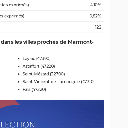
otes exprimés)
4,10%
es exprimés)
0,82%
122
e dans les villes proches de Marmont-
Layrac (47390)
Astaffort (47220)
Saint-Mézard (32700)
Saint-Vincent-de-Lamontjoie (47310)
Fals (47220)