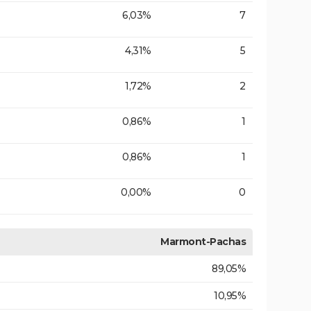
6,03%
7
4,31%
5
1,72%
2
0,86%
1
0,86%
1
0,00%
0
Marmont-Pachas
89,05%
10,95%