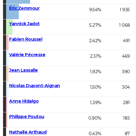
Éric Zemmour
9,54%
1 935
Yannick Jadot
5,27%
1 068
Fabien Roussel
2,42%
491
Valérie Pécresse
2,31%
469
Jean Lassalle
1,92%
390
Nicolas Dupont-Aignan
1,50%
304
Anne Hidalgo
1,39%
281
Philippe Poutou
0,90%
183
Nathalie Arthaud
0,43%
87