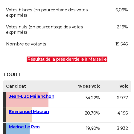
Votes blancs (en pourcentage des votes
6,09%
exprimés)
Votes nuls (en pourcentage des votes
2,19%
exprimés)
Nombre de votants
19 546
Résultat de la présidentielle à Marseille
TOUR 1
Candidat
% des voix
Voix
Jean-Luc Mélenchon
34,22%
6 937
Emmanuel Macron
20,70%
4 196
Marine Le Pen
19,40%
3 932