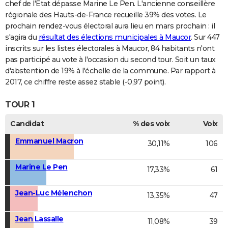
chef de l'Etat dépasse Marine Le Pen. L'ancienne conseillère
régionale des Hauts-de-France recueille 39% des votes. Le
prochain rendez-vous électoral aura lieu en mars prochain : il
s'agira du
résultat des élections municipales à Maucor
. Sur 447
inscrits sur les listes électorales à Maucor, 84 habitants n'ont
pas participé au vote à l'occasion du second tour. Soit un taux
d'abstention de 19% à l'échelle de la commune. Par rapport à
2017, ce chiffre reste assez stable (-0,97 point).
TOUR 1
Candidat
% des voix
Voix
Emmanuel Macron
30,11%
106
Marine Le Pen
17,33%
61
Jean-Luc Mélenchon
13,35%
47
Jean Lassalle
11,08%
39