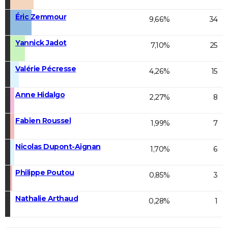
Éric Zemmour
9,66%
34
Yannick Jadot
7,10%
25
Valérie Pécresse
4,26%
15
Anne Hidalgo
2,27%
8
Fabien Roussel
1,99%
7
Nicolas Dupont-Aignan
1,70%
6
Philippe Poutou
0,85%
3
Nathalie Arthaud
0,28%
1