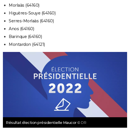
Morlaàs (64160)
Higuères-Souye (64160)
Serres-Morlaàs (64160)
Anos (64160)
Barinque (64160)
Montardon (64121)
Résultat élection présidentielle Maucor
© DR