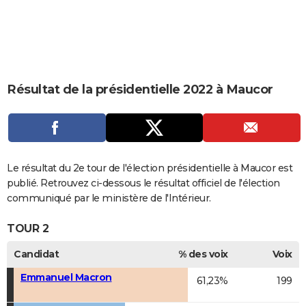
City break
Voyage de noces
Climat
Destinations
Voyage nature
Forum
+
PHOTO
GUIDES D'ACHAT
BONS PLANS
Résultat de la présidentielle 2022 à Maucor
CARTE DE VOEUX
Carte Bonne année
Carte Pâques
Carte de Noël
Carte Saint-Valentin
Carte d'anniversaire
DICTIONNAIRE
Biographies
Expressions
Dictionnaire
Citations
Proverbes
PROGRAMME TV
Le résultat du 2e tour de l'élection présidentielle à Maucor est
COPAINS D'AVANT
publié. Retrouvez ci-dessous le résultat officiel de l'élection
communiqué par le ministère de l'Intérieur.
Se connecter
Collèges
Universités
Service militaire
S'inscrire
Lycées
Primaires
Entreprises
Avis de recherche
AVIS DE DÉCÈS
TOUR 2
FORUM
Candidat
% des voix
Voix
Lifestyle
Sport
Television
Cinema
Bricolage
Culture
Auto
Voyage
Emmanuel Macron
61,23%
199