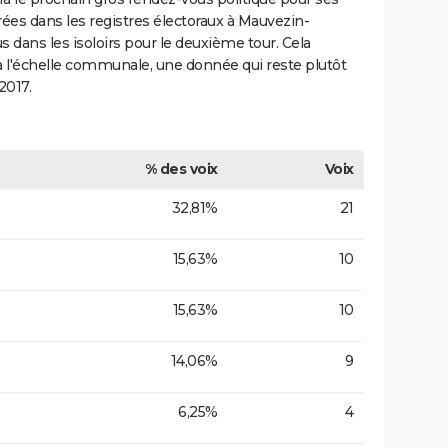
ées dans les registres électoraux à Mauvezin-
 dans les isoloirs pour le deuxième tour. Cela
à l'échelle communale, une donnée qui reste plutôt
2017.
% des voix
Voix
32,81%
21
15,63%
10
15,63%
10
14,06%
9
6,25%
4