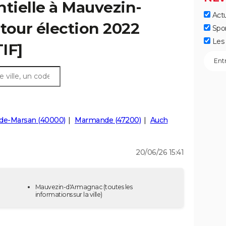
ntielle à Mauvezin-
Actu
tour élection 2022
Spo
Les 
IF]
de-Marsan (40000)
Marmande (47200)
Auch
20/06/26 15:41
Mauvezin-d'Armagnac
(toutes les
informations sur la ville)