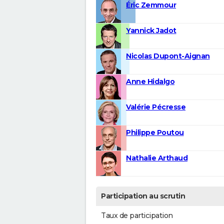
Éric Zemmour
Yannick Jadot
Nicolas Dupont-Aignan
Anne Hidalgo
Valérie Pécresse
Philippe Poutou
Nathalie Arthaud
Participation au scrutin
Taux de participation