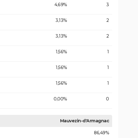
4,69%
3
3,13%
2
3,13%
2
1,56%
1
1,56%
1
1,56%
1
0,00%
0
Mauvezin-d'Armagnac
86,49%