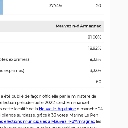
37,74%
20
Mauvezin-d'Armagnac
81,08%
18,92%
otes exprimés)
8,33%
es exprimés)
3,33%
60
a été publié de façon officielle par le ministère de
de l'élection présidentielle 2022, c'est Emmanuel
 cette localité de la
Nouvelle-Aquitaine
dimanche 24
Hollande surclasse, grâce à 33 votes, Marine Le Pen
des élections municipales à Mauvezin-d'Armagnac
les
ra le prochain gros rendez-vous politique pour ses