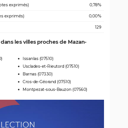
otes exprimés)
0,78%
es exprimés)
0,00%
129
e dans les villes proches de Mazan-
0)
Issanlas (07510)
Usclades-et-Rieutord (07510)
Barnas (07330)
Cros-de-Géorand (07510)
Montpezat-sous-Bauzon (07560)