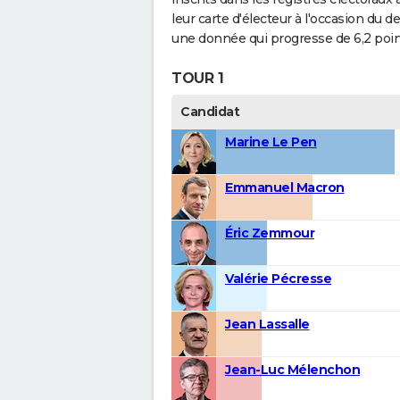
leur carte d'électeur à l'occasion du d
une donnée qui progresse de 6,2 poin
TOUR 1
Candidat
Marine Le Pen
Emmanuel Macron
Éric Zemmour
Valérie Pécresse
Jean Lassalle
Jean-Luc Mélenchon