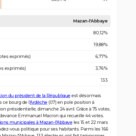
Mazan-l'Abbaye
80,12%
19,88%
otes exprimés)
6,77%
es exprimés)
3,76%
133
ction du président de la République
est désormais
 ce bourg de l'
Ardèche
(07) en pole position à
ion présidentielle, dimanche 24 avril. Grâce à 75 votes,
al devance Emmanuel Macron qui recueille 44 votes.
ctions municipales à Mazan-l'Abbaye
les 15 et 22 mars
dez-vous politique pour ses habitants. Parmi les 166
 à Mazan-l'Abbaye, 133 électeurs ont fait tamponner