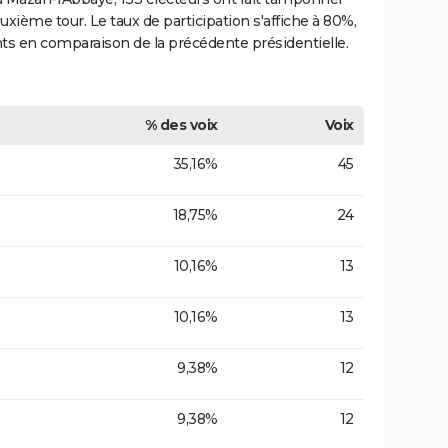
euxième tour. Le taux de participation s'affiche à 80%,
ts en comparaison de la précédente présidentielle.
% des voix
Voix
35,16%
45
18,75%
24
10,16%
13
10,16%
13
9,38%
12
9,38%
12