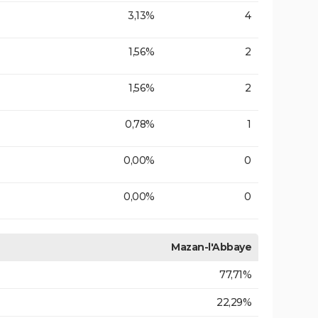
3,13%
4
1,56%
2
1,56%
2
0,78%
1
0,00%
0
0,00%
0
Mazan-l'Abbaye
77,71%
22,29%