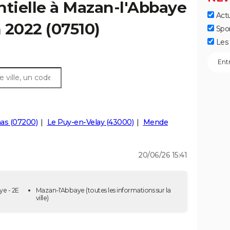
ntielle à Mazan-l'Abbaye
Actu
n 2022 (07510)
Spo
Les 
as (07200)
Le Puy-en-Velay (43000)
Mende
20/06/26 15:41
ye - 2E
Mazan-l'Abbaye
(toutes les informations sur la
ville)