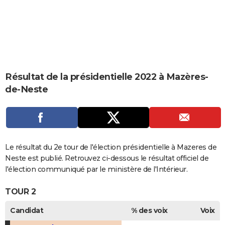
City break
Voyage de noces
Climat
Destinations
Voyage nature
Forum
+
PHOTO
GUIDES D'ACHAT
BONS PLANS
CARTE DE VOEUX
Résultat de la présidentielle 2022 à Mazères-
de-Neste
Carte Bonne année
Carte Pâques
Carte de Noël
Carte Saint-Valentin
Carte d'anniversaire
DICTIONNAIRE
Biographies
Expressions
Dictionnaire
Citations
Proverbes
PROGRAMME TV
COPAINS D'AVANT
Le résultat du 2e tour de l'élection présidentielle à Mazeres de
Se connecter
Collèges
Universités
Service militaire
S'inscrire
Lycées
Primaires
Entreprises
Avis de recherche
AVIS DE DÉCÈS
Neste est publié. Retrouvez ci-dessous le résultat officiel de
l'élection communiqué par le ministère de l'Intérieur.
FORUM
TOUR 2
Lifestyle
Sport
Television
Cinema
Bricolage
Culture
Auto
Voyage
Candidat
% des voix
Voix