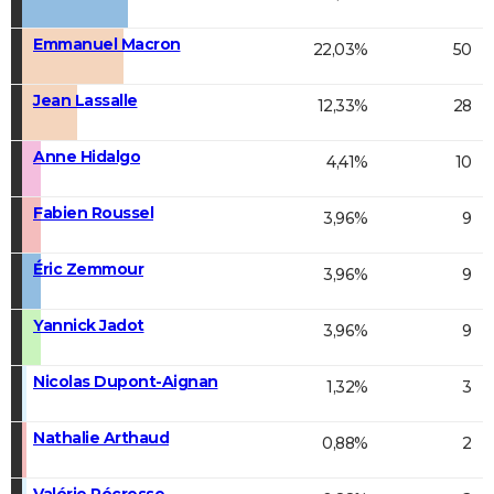
Emmanuel Macron
22,03%
50
Jean Lassalle
12,33%
28
Anne Hidalgo
4,41%
10
Fabien Roussel
3,96%
9
Éric Zemmour
3,96%
9
Yannick Jadot
3,96%
9
Nicolas Dupont-Aignan
1,32%
3
Nathalie Arthaud
0,88%
2
Valérie Pécresse