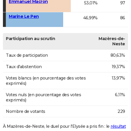
Emmanuel Macron
53,01%
97
Marine Le Pen
46,99%
86
Participation au scrutin
Mazères-de-
Neste
Taux de participation
80,63%
Taux d'abstention
19,37%
Votes blancs (en pourcentage des votes
13,97%
exprimés)
Votes nuls (en pourcentage des votes
6,11%
exprimés)
Nombre de votants
229
À Mazères-de-Neste, le duel pour l'Elysée a pris fin : le
résultat