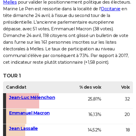
Melles
pour valider le positionnement politique des électeurs.
Marine Le Pen est ressortie dans la localité de l'
Occitanie
en
tête dimanche 24 avril, à l'issue du second tour de la
présidentielle. L'ancienne parlementaire européenne
dépasse, avec 51 votes, Emmanuel Macron (38 votes).
Dimanche 24 avril, 118 citoyens ont glissé un bulletin de vote
dans l'urne sur les 161 personnes inscrites sur les listes
électorales à Melles. Le taux de participation au niveau
communal s'élève par conséquent à 73%. Par rapport à 2017,
cet indicateur reste plutôt stationnaire (+1,58 point).
TOUR 1
Candidat
% des voix
Voix
Jean-Luc Mélenchon
25,81%
32
Emmanuel Macron
16,13%
20
Jean Lassalle
14,52%
18