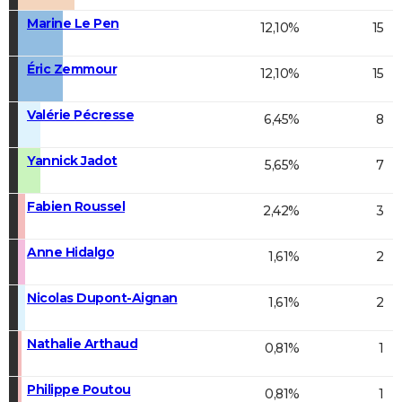
Marine Le Pen
12,10%
15
Éric Zemmour
12,10%
15
Valérie Pécresse
6,45%
8
Yannick Jadot
5,65%
7
Fabien Roussel
2,42%
3
Anne Hidalgo
1,61%
2
Nicolas Dupont-Aignan
1,61%
2
Nathalie Arthaud
0,81%
1
Philippe Poutou
0,81%
1