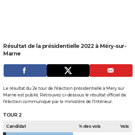
City break
Voyage de noces
Climat
Destinations
Voyage nature
Forum
+
PHOTO
GUIDES D'ACHAT
BONS PLANS
CARTE DE VOEUX
Résultat de la présidentielle 2022 à Méry-sur-
Marne
Carte Bonne année
Carte Pâques
Carte de Noël
Carte Saint-Valentin
Carte d'anniversaire
DICTIONNAIRE
Biographies
Expressions
Dictionnaire
Citations
Proverbes
PROGRAMME TV
COPAINS D'AVANT
Le résultat du 2e tour de l'élection présidentielle à Mery sur
Se connecter
Collèges
Universités
Service militaire
S'inscrire
Lycées
Primaires
Entreprises
Avis de recherche
AVIS DE DÉCÈS
Marne est publié. Retrouvez ci-dessous le résultat officiel de
l'élection communiqué par le ministère de l'Intérieur.
FORUM
TOUR 2
Lifestyle
Sport
Television
Cinema
Bricolage
Culture
Auto
Voyage
Candidat
% des voix
Voix