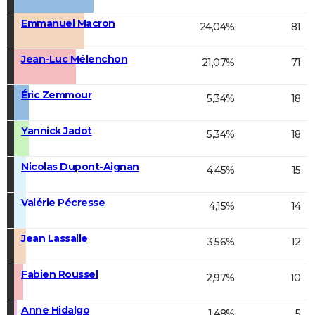
Emmanuel Macron
24,04%
81
Jean-Luc Mélenchon
21,07%
71
Éric Zemmour
5,34%
18
Yannick Jadot
5,34%
18
Nicolas Dupont-Aignan
4,45%
15
Valérie Pécresse
4,15%
14
Jean Lassalle
3,56%
12
Fabien Roussel
2,97%
10
Anne Hidalgo
1,48%
5