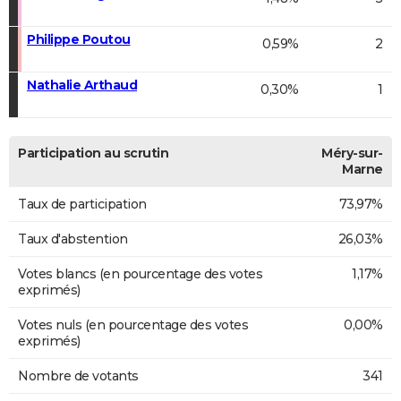
Philippe Poutou
0,59%
2
Nathalie Arthaud
0,30%
1
Participation au scrutin
Méry-sur-
Marne
Taux de participation
73,97%
Taux d'abstention
26,03%
Votes blancs (en pourcentage des votes
1,17%
exprimés)
Votes nuls (en pourcentage des votes
0,00%
exprimés)
Nombre de votants
341