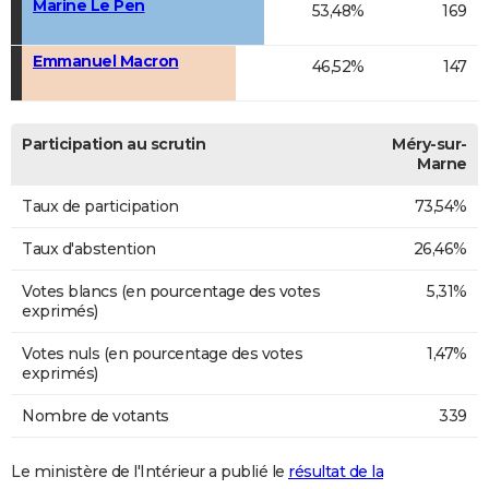
Marine Le Pen
53,48%
169
Emmanuel Macron
46,52%
147
Participation au scrutin
Méry-sur-
Marne
Taux de participation
73,54%
Taux d'abstention
26,46%
Votes blancs (en pourcentage des votes
5,31%
exprimés)
Votes nuls (en pourcentage des votes
1,47%
exprimés)
Nombre de votants
339
Le ministère de l'Intérieur a publié le
résultat de la