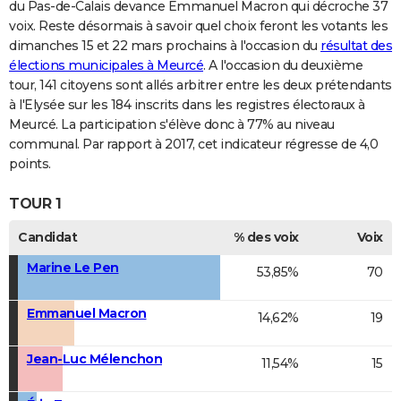
du Pas-de-Calais devance Emmanuel Macron qui décroche 37
voix. Reste désormais à savoir quel choix feront les votants les
dimanches 15 et 22 mars prochains à l'occasion du
résultat des
élections municipales à Meurcé
. A l'occasion du deuxième
tour, 141 citoyens sont allés arbitrer entre les deux prétendants
à l'Elysée sur les 184 inscrits dans les registres électoraux à
Meurcé. La participation s'élève donc à 77% au niveau
communal. Par rapport à 2017, cet indicateur régresse de 4,0
points.
TOUR 1
Candidat
% des voix
Voix
Marine Le Pen
53,85%
70
Emmanuel Macron
14,62%
19
Jean-Luc Mélenchon
11,54%
15