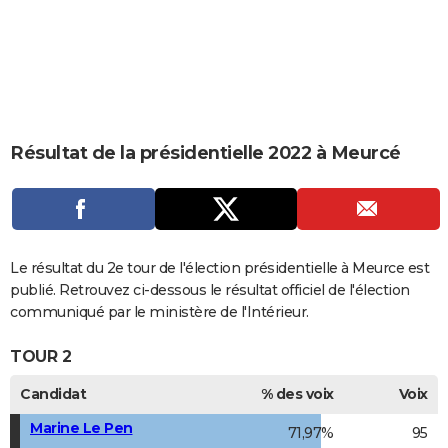
City break
Voyage de noces
Climat
Destinations
Voyage nature
Forum
+
PHOTO
GUIDES D'ACHAT
BONS PLANS
CARTE DE VOEUX
Résultat de la présidentielle 2022 à Meurcé
Carte Bonne année
Carte Pâques
Carte de Noël
Carte Saint-Valentin
Carte d'anniversaire
DICTIONNAIRE
Biographies
Expressions
Dictionnaire
Citations
Proverbes
PROGRAMME TV
COPAINS D'AVANT
Le résultat du 2e tour de l'élection présidentielle à Meurce est
publié. Retrouvez ci-dessous le résultat officiel de l'élection
Se connecter
Collèges
Universités
Service militaire
S'inscrire
Lycées
Primaires
Entreprises
Avis de recherche
AVIS DE DÉCÈS
communiqué par le ministère de l'Intérieur.
FORUM
TOUR 2
Lifestyle
Sport
Television
Cinema
Bricolage
Culture
Auto
Voyage
Candidat
% des voix
Voix
Marine Le Pen
71,97%
95