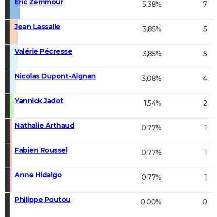
Éric Zemmour
5,38%
7
Jean Lassalle
3,85%
5
Valérie Pécresse
3,85%
5
Nicolas Dupont-Aignan
3,08%
4
Yannick Jadot
1,54%
2
Nathalie Arthaud
0,77%
1
Fabien Roussel
0,77%
1
Anne Hidalgo
0,77%
1
Philippe Poutou
0,00%
0