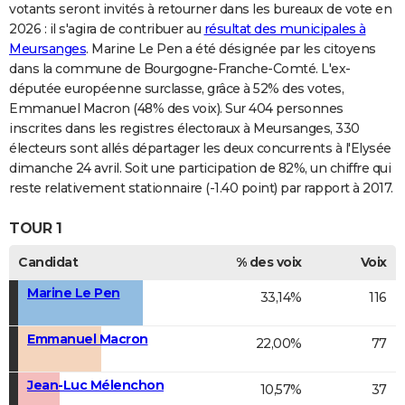
votants seront invités à retourner dans les bureaux de vote en
2026 : il s'agira de contribuer au
résultat des municipales à
Meursanges
. Marine Le Pen a été désignée par les citoyens
dans la commune de Bourgogne-Franche-Comté. L'ex-
députée européenne surclasse, grâce à 52% des votes,
Emmanuel Macron (48% des voix). Sur 404 personnes
inscrites dans les registres électoraux à Meursanges, 330
électeurs sont allés départager les deux concurrents à l'Elysée
dimanche 24 avril. Soit une participation de 82%, un chiffre qui
reste relativement stationnaire (-1.40 point) par rapport à 2017.
TOUR 1
Candidat
% des voix
Voix
Marine Le Pen
33,14%
116
Emmanuel Macron
22,00%
77
Jean-Luc Mélenchon
10,57%
37