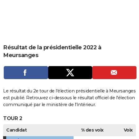
City break
Voyage de noces
Climat
Destinations
Voyage nature
Forum
+
PHOTO
GUIDES D'ACHAT
BONS PLANS
CARTE DE VOEUX
Résultat de la présidentielle 2022 à
Meursanges
Carte Bonne année
Carte Pâques
Carte de Noël
Carte Saint-Valentin
Carte d'anniversaire
DICTIONNAIRE
Biographies
Expressions
Dictionnaire
Citations
Proverbes
PROGRAMME TV
COPAINS D'AVANT
Le résultat du 2e tour de l'élection présidentielle à Meursanges
Se connecter
Collèges
Universités
Service militaire
S'inscrire
Lycées
Primaires
Entreprises
Avis de recherche
AVIS DE DÉCÈS
est publié. Retrouvez ci-dessous le résultat officiel de l'élection
communiqué par le ministère de l'Intérieur.
FORUM
TOUR 2
Lifestyle
Sport
Television
Cinema
Bricolage
Culture
Auto
Voyage
Candidat
% des voix
Voix