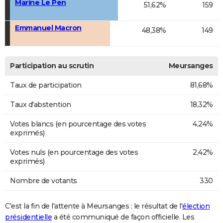
Marine Le Pen
51,62%
159
Emmanuel Macron
48,38%
149
Participation au scrutin
Meursanges
Taux de participation
81,68%
Taux d'abstention
18,32%
Votes blancs (en pourcentage des votes
4,24%
exprimés)
Votes nuls (en pourcentage des votes
2,42%
exprimés)
Nombre de votants
330
C'est la fin de l'attente à Meursanges : le résultat de l'
élection
présidentielle
a été communiqué de façon officielle. Les