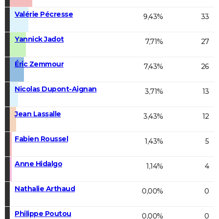
Valérie Pécresse
9,43%
33
Yannick Jadot
7,71%
27
Éric Zemmour
7,43%
26
Nicolas Dupont-Aignan
3,71%
13
Jean Lassalle
3,43%
12
Fabien Roussel
1,43%
5
Anne Hidalgo
1,14%
4
Nathalie Arthaud
0,00%
0
Philippe Poutou
0,00%
0