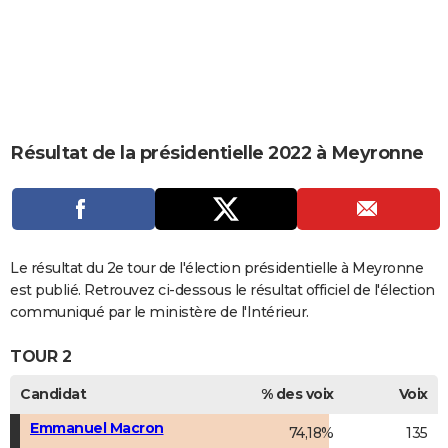
City break
Voyage de noces
Climat
Destinations
Voyage nature
Forum
+
PHOTO
GUIDES D'ACHAT
BONS PLANS
CARTE DE VOEUX
Résultat de la présidentielle 2022 à Meyronne
Carte Bonne année
Carte Pâques
Carte de Noël
Carte Saint-Valentin
Carte d'anniversaire
DICTIONNAIRE
Biographies
Expressions
Dictionnaire
Citations
Proverbes
PROGRAMME TV
COPAINS D'AVANT
Le résultat du 2e tour de l'élection présidentielle à Meyronne
est publié. Retrouvez ci-dessous le résultat officiel de l'élection
Se connecter
Collèges
Universités
Service militaire
S'inscrire
Lycées
Primaires
Entreprises
Avis de recherche
AVIS DE DÉCÈS
communiqué par le ministère de l'Intérieur.
FORUM
TOUR 2
Lifestyle
Sport
Television
Cinema
Bricolage
Culture
Auto
Voyage
Candidat
% des voix
Voix
Emmanuel Macron
74,18%
135