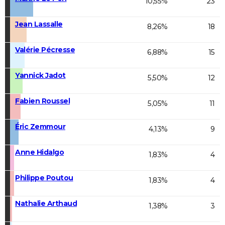
10,55%
23
Jean Lassalle
8,26%
18
Valérie Pécresse
6,88%
15
Yannick Jadot
5,50%
12
Fabien Roussel
5,05%
11
Éric Zemmour
4,13%
9
Anne Hidalgo
1,83%
4
Philippe Poutou
1,83%
4
Nathalie Arthaud
1,38%
3