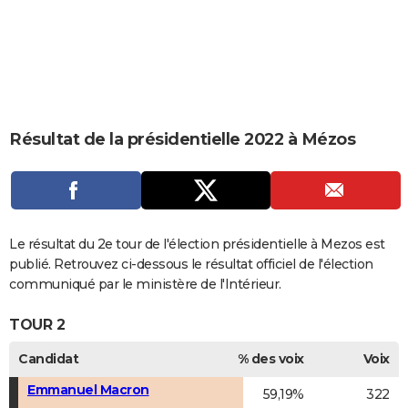
City break
Voyage de noces
Climat
Destinations
Voyage nature
Forum
+
PHOTO
GUIDES D'ACHAT
BONS PLANS
CARTE DE VOEUX
Résultat de la présidentielle 2022 à Mézos
Carte Bonne année
Carte Pâques
Carte de Noël
Carte Saint-Valentin
Carte d'anniversaire
DICTIONNAIRE
Biographies
Expressions
Dictionnaire
Citations
Proverbes
PROGRAMME TV
COPAINS D'AVANT
Le résultat du 2e tour de l'élection présidentielle à Mezos est
publié. Retrouvez ci-dessous le résultat officiel de l'élection
Se connecter
Collèges
Universités
Service militaire
S'inscrire
Lycées
Primaires
Entreprises
Avis de recherche
AVIS DE DÉCÈS
communiqué par le ministère de l'Intérieur.
FORUM
TOUR 2
Lifestyle
Sport
Television
Cinema
Bricolage
Culture
Auto
Voyage
Candidat
% des voix
Voix
Emmanuel Macron
59,19%
322