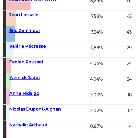
18,69%
111
Jean Lassalle
7,58%
45
Éric Zemmour
7,24%
43
Valérie Pécresse
4,88%
29
Fabien Roussel
4,04%
24
Yannick Jadot
4,04%
24
Anne Hidalgo
3,03%
18
Nicolas Dupont-Aignan
2,02%
12
Nathalie Arthaud
0,67%
4