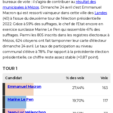
bureaux de vote : il s'agira de contribuer au
résultat des
municipales à Mézos
. Dimanche 24 avril c'est Emmanuel
Macron qui est ressorti vainqueur dans cette ville des
Landes
(40) à l'issue du deuxième tour de l'élection présidentielle
2022. Grâce à 59% des suffrages, le chef de l'Etat encore en
exercice surclasse Marine Le Pen qui rassemble 41% des
suffrages. Parmi les 805 inscrits dans les registres électoraux à
Mézos, 624 citoyens ont fait tamponner leur carte d'électeur
dimanche 24 avril. Le taux de participation au niveau
communal s'élève à 78%. Par rapport à la précédente élection
présidentielle, ce chiffre reste assez stable (+0,87 point).
TOUR 1
Candidat
% des voix
Voix
Emmanuel Macron
27,44%
163
Marine Le Pen
19,70%
117
Jean-Luc Mélenchon