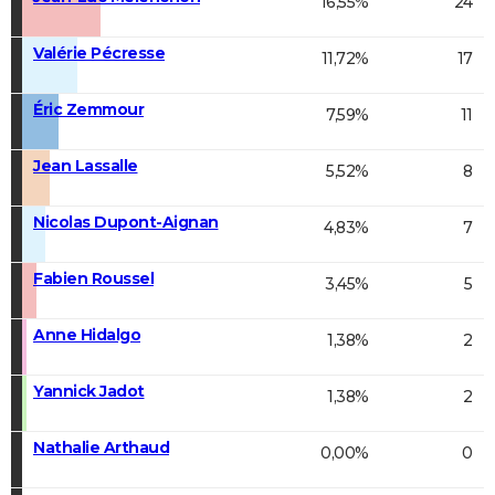
16,55%
24
Valérie Pécresse
11,72%
17
Éric Zemmour
7,59%
11
Jean Lassalle
5,52%
8
Nicolas Dupont-Aignan
4,83%
7
Fabien Roussel
3,45%
5
Anne Hidalgo
1,38%
2
Yannick Jadot
1,38%
2
Nathalie Arthaud
0,00%
0