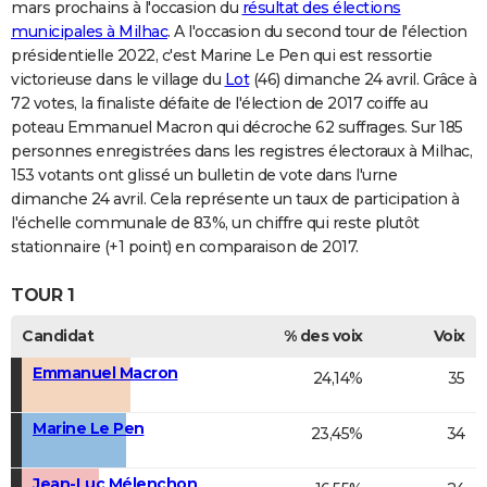
mars prochains à l'occasion du
résultat des élections
municipales à Milhac
. A l'occasion du second tour de l'élection
présidentielle 2022, c'est Marine Le Pen qui est ressortie
victorieuse dans le village du
Lot
(46) dimanche 24 avril. Grâce à
72 votes, la finaliste défaite de l'élection de 2017 coiffe au
poteau Emmanuel Macron qui décroche 62 suffrages. Sur 185
personnes enregistrées dans les registres électoraux à Milhac,
153 votants ont glissé un bulletin de vote dans l'urne
dimanche 24 avril. Cela représente un taux de participation à
l'échelle communale de 83%, un chiffre qui reste plutôt
stationnaire (+1 point) en comparaison de 2017.
TOUR 1
Candidat
% des voix
Voix
Emmanuel Macron
24,14%
35
Marine Le Pen
23,45%
34
Jean-Luc Mélenchon