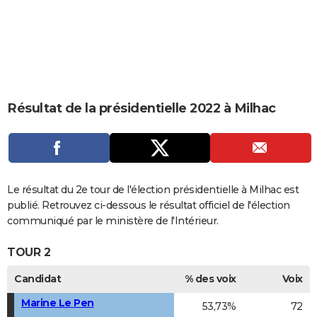
City break
Voyage de noces
Climat
Destinations
Voyage nature
Forum
+
PHOTO
GUIDES D'ACHAT
BONS PLANS
CARTE DE VOEUX
Résultat de la présidentielle 2022 à Milhac
Carte Bonne année
Carte Pâques
Carte de Noël
Carte Saint-Valentin
Carte d'anniversaire
DICTIONNAIRE
Biographies
Expressions
Dictionnaire
Citations
Proverbes
PROGRAMME TV
COPAINS D'AVANT
Le résultat du 2e tour de l'élection présidentielle à Milhac est
publié. Retrouvez ci-dessous le résultat officiel de l'élection
Se connecter
Collèges
Universités
Service militaire
S'inscrire
Lycées
Primaires
Entreprises
Avis de recherche
AVIS DE DÉCÈS
communiqué par le ministère de l'Intérieur.
FORUM
TOUR 2
Lifestyle
Sport
Television
Cinema
Bricolage
Culture
Auto
Voyage
Candidat
% des voix
Voix
Marine Le Pen
53,73%
72