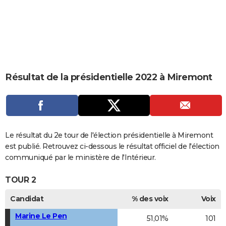
City break
Voyage de noces
Climat
Destinations
Voyage nature
Forum
+
PHOTO
GUIDES D'ACHAT
BONS PLANS
CARTE DE VOEUX
Résultat de la présidentielle 2022 à Miremont
Carte Bonne année
Carte Pâques
Carte de Noël
Carte Saint-Valentin
Carte d'anniversaire
DICTIONNAIRE
Biographies
Expressions
Dictionnaire
Citations
Proverbes
PROGRAMME TV
COPAINS D'AVANT
Le résultat du 2e tour de l'élection présidentielle à Miremont
est publié. Retrouvez ci-dessous le résultat officiel de l'élection
Se connecter
Collèges
Universités
Service militaire
S'inscrire
Lycées
Primaires
Entreprises
Avis de recherche
AVIS DE DÉCÈS
communiqué par le ministère de l'Intérieur.
FORUM
TOUR 2
Lifestyle
Sport
Television
Cinema
Bricolage
Culture
Auto
Voyage
Candidat
% des voix
Voix
Marine Le Pen
51,01%
101