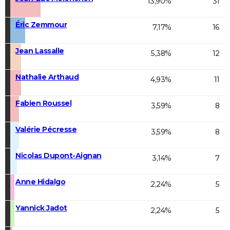
13,90%
31
Éric Zemmour
7,17%
16
Jean Lassalle
5,38%
12
Nathalie Arthaud
4,93%
11
Fabien Roussel
3,59%
8
Valérie Pécresse
3,59%
8
Nicolas Dupont-Aignan
3,14%
7
Anne Hidalgo
2,24%
5
Yannick Jadot
2,24%
5