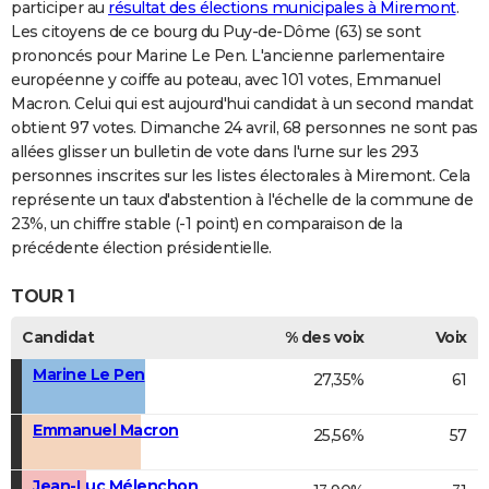
participer au
résultat des élections municipales à Miremont
.
Les citoyens de ce bourg du Puy-de-Dôme (63) se sont
prononcés pour Marine Le Pen. L'ancienne parlementaire
européenne y coiffe au poteau, avec 101 votes, Emmanuel
Macron. Celui qui est aujourd'hui candidat à un second mandat
obtient 97 votes. Dimanche 24 avril, 68 personnes ne sont pas
allées glisser un bulletin de vote dans l'urne sur les 293
personnes inscrites sur les listes électorales à Miremont. Cela
représente un taux d'abstention à l'échelle de la commune de
23%, un chiffre stable (-1 point) en comparaison de la
précédente élection présidentielle.
TOUR 1
Candidat
% des voix
Voix
Marine Le Pen
27,35%
61
Emmanuel Macron
25,56%
57
Jean-Luc Mélenchon