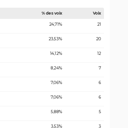
% des voix
Voix
24,71%
21
23,53%
20
14,12%
12
8,24%
7
7,06%
6
7,06%
6
5,88%
5
3,53%
3