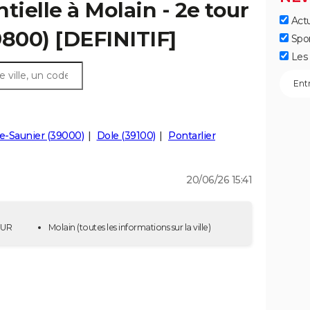
tielle à Molain - 2e tour
Actu
9800) [DEFINITIF]
Spo
Les 
e-Saunier (39000)
Dole (39100)
Pontarlier
20/06/26 15:41
OUR
Molain
(toutes les informations sur la ville)