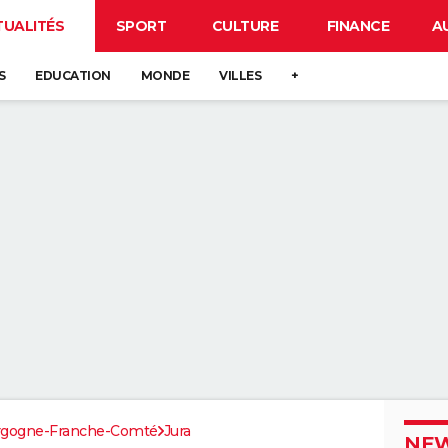
TUALITÉS
SPORT
CULTURE
FINANCE
A
S
EDUCATION
MONDE
VILLES
+
rgogne-Franche-Comté
Jura
NEW