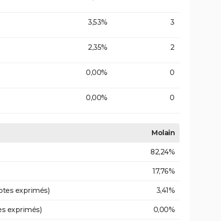
3,53%
3
2,35%
2
0,00%
0
0,00%
0
Molain
82,24%
17,76%
otes exprimés)
3,41%
es exprimés)
0,00%