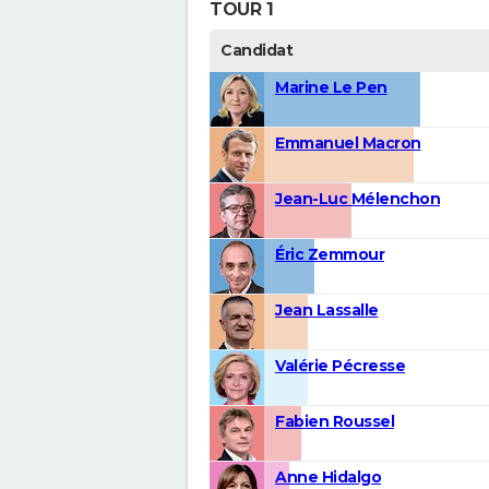
TOUR 1
Candidat
Marine Le Pen
Emmanuel Macron
Jean-Luc Mélenchon
Éric Zemmour
Jean Lassalle
Valérie Pécresse
Fabien Roussel
Anne Hidalgo