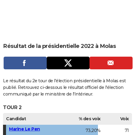
City break
Voyage de noces
Climat
Destinations
Voyage nature
Forum
+
PHOTO
GUIDES D'ACHAT
BONS PLANS
CARTE DE VOEUX
Résultat de la présidentielle 2022 à Molas
Carte Bonne année
Carte Pâques
Carte de Noël
Carte Saint-Valentin
Carte d'anniversaire
DICTIONNAIRE
Biographies
Expressions
Dictionnaire
Citations
Proverbes
PROGRAMME TV
COPAINS D'AVANT
Le résultat du 2e tour de l'élection présidentielle à Molas est
publié. Retrouvez ci-dessous le résultat officiel de l'élection
Se connecter
Collèges
Universités
Service militaire
S'inscrire
Lycées
Primaires
Entreprises
Avis de recherche
AVIS DE DÉCÈS
communiqué par le ministère de l'Intérieur.
FORUM
TOUR 2
Lifestyle
Sport
Television
Cinema
Bricolage
Culture
Auto
Voyage
Candidat
% des voix
Voix
Marine Le Pen
73,20%
71