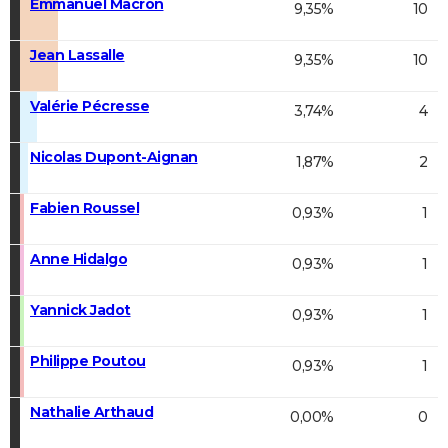
Emmanuel Macron
9,35%
10
Jean Lassalle
9,35%
10
Valérie Pécresse
3,74%
4
Nicolas Dupont-Aignan
1,87%
2
Fabien Roussel
0,93%
1
Anne Hidalgo
0,93%
1
Yannick Jadot
0,93%
1
Philippe Poutou
0,93%
1
Nathalie Arthaud
0,00%
0