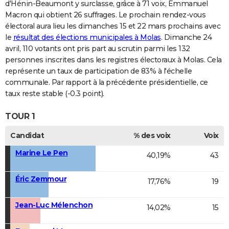
d'Hénin-Beaumont y surclasse, grâce à 71 voix, Emmanuel
Macron qui obtient 26 suffrages. Le prochain rendez-vous
électoral aura lieu les dimanches 15 et 22 mars prochains avec
le
résultat des élections municipales à Molas
. Dimanche 24
avril, 110 votants ont pris part au scrutin parmi les 132
personnes inscrites dans les registres électoraux à Molas. Cela
représente un taux de participation de 83% à l'échelle
communale. Par rapport à la précédente présidentielle, ce
taux reste stable (-0.3 point).
TOUR 1
Candidat
% des voix
Voix
Marine Le Pen
40,19%
43
Éric Zemmour
17,76%
19
Jean-Luc Mélenchon
14,02%
15