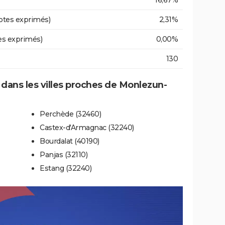
16,67%
otes exprimés)
2,31%
es exprimés)
0,00%
130
e dans les villes proches de Monlezun-
Perchède (32460)
Castex-d'Armagnac (32240)
Bourdalat (40190)
Panjas (32110)
Estang (32240)