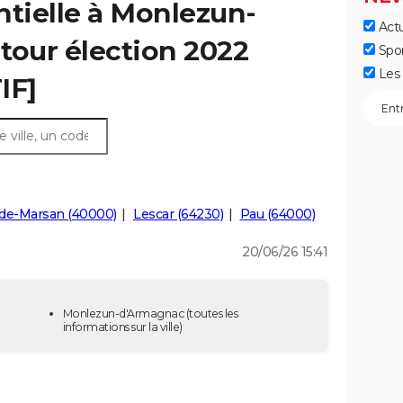
ntielle à Monlezun-
Actu
tour élection 2022
Spo
Les 
IF]
de-Marsan (40000)
Lescar (64230)
Pau (64000)
20/06/26 15:41
Monlezun-d'Armagnac
(toutes les
informations sur la ville)