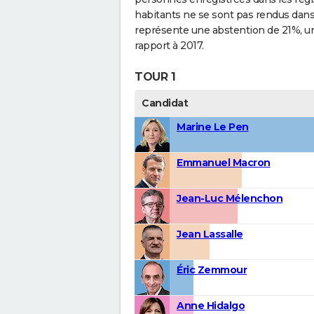
habitants ne se sont pas rendus dans l
représente une abstention de 21%, un
rapport à 2017.
TOUR 1
Candidat
Marine Le Pen
Emmanuel Macron
Jean-Luc Mélenchon
Jean Lassalle
Éric Zemmour
Anne Hidalgo