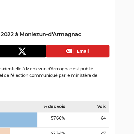
le 2022 à Monlezun-d'Armagnac
Email
résidentielle à Monlezun d'Armagnac est publié.
ciel de l'élection communiqué par le ministère de
% des voix
Voix
57,66%
64
42,34%
47