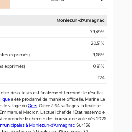
Monlezun-d'Armagnac
79,49%
20,51%
otes exprimés)
9,68%
es exprimés)
0,81%
124
ntre-deux tours est finalement terminé : le résultat
lique
a été proclamé de manière officielle. Marine Le
s le village du
Gers
. Grâce à 64 suffrages, la finaliste
e Emmanuel Macron. L'actuel chef de l'Etat rassemble
és à reprendre le chemin des bureaux de vote dès 2026
s municipales à Monlezun-d'Armagnac
. Sur 156
istres électoraux à Monlezun-d'Armagnac, 32