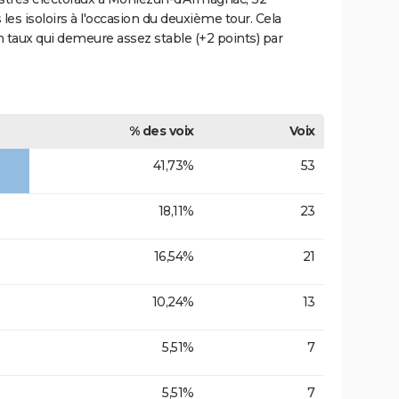
es isoloirs à l'occasion du deuxième tour. Cela
 taux qui demeure assez stable (+2 points) par
% des voix
Voix
41,73%
53
18,11%
23
16,54%
21
10,24%
13
5,51%
7
5,51%
7