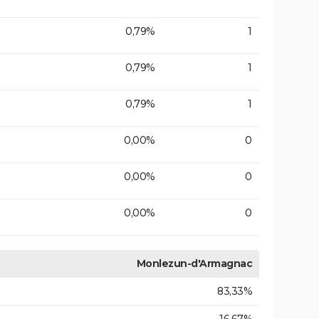
0,79%
1
0,79%
1
0,79%
1
0,00%
0
0,00%
0
0,00%
0
Monlezun-d'Armagnac
83,33%