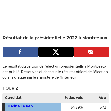
City break
Voyage de noces
Climat
Destinations
Voyage nature
Forum
+
PHOTO
GUIDES D'ACHAT
BONS PLANS
CARTE DE VOEUX
Résultat de la présidentielle 2022 à Montceaux
Carte Bonne année
Carte Pâques
Carte de Noël
Carte Saint-Valentin
Carte d'anniversaire
DICTIONNAIRE
Biographies
Expressions
Dictionnaire
Citations
Proverbes
PROGRAMME TV
COPAINS D'AVANT
Le résultat du 2e tour de l'élection présidentielle à Montceaux
est publié. Retrouvez ci-dessous le résultat officiel de l'élection
Se connecter
Collèges
Universités
Service militaire
S'inscrire
Lycées
Primaires
Entreprises
Avis de recherche
AVIS DE DÉCÈS
communiqué par le ministère de l'Intérieur.
FORUM
TOUR 2
Lifestyle
Sport
Television
Cinema
Bricolage
Culture
Auto
Voyage
Candidat
% des voix
Voix
Marine Le Pen
54,39%
372