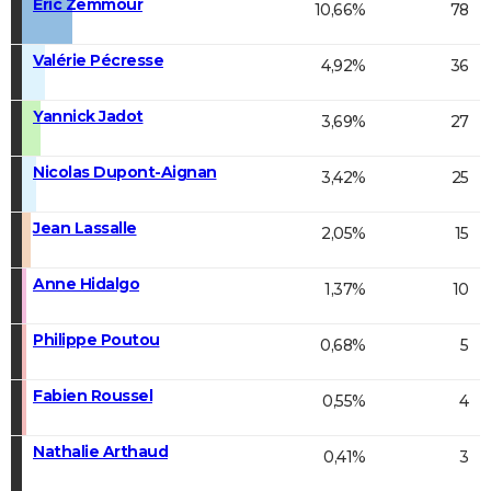
Éric Zemmour
10,66%
78
Valérie Pécresse
4,92%
36
Yannick Jadot
3,69%
27
Nicolas Dupont-Aignan
3,42%
25
Jean Lassalle
2,05%
15
Anne Hidalgo
1,37%
10
Philippe Poutou
0,68%
5
Fabien Roussel
0,55%
4
Nathalie Arthaud
0,41%
3