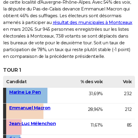
de cette localité d'Auvergne-Rhône-Alpes. Avec 54% des voix,
la députée du Pas-de-Calais devance Emmanuel Macron qui
obtient 46% des suffrages. Les électeurs sont désormais
amenés à participer au
résultat des municipales à Montceaux
en mars 2026. Sur 945 personnes enregistrées sur les listes
électorales à Montceaux, 738 votants se sont déplacés dans
les bureaux de vote pour le deuxième tour. Soit un taux de
participation de 78%, un taux qui reste plutôt stable (-1 point)
en comparaison de la précédente présidentielle.
TOUR 1
Candidat
% des voix
Voix
Marine Le Pen
31,69%
232
Emmanuel Macron
28,96%
212
Jean-Luc Mélenchon
11,61%
85