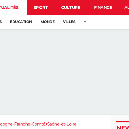
TUALITÉS
SPORT
CULTURE
FINANCE
A
S
EDUCATION
MONDE
VILLES
+
rgogne-Franche-Comté
Saône-et-Loire
NEW