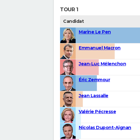
TOUR 1
Candidat
Marine Le Pen
Emmanuel Macron
Jean-Luc Mélenchon
Éric Zemmour
Jean Lassalle
Valérie Pécresse
Nicolas Dupont-Aignan