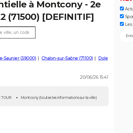
ntielle à Montcony - 2e
Actu
2 (71500) [DEFINITIF]
Spo
Les 
e-Saunier (39000)
Chalon-sur-Saône (71100)
Dole
20/06/26 15:41
2E TOUR
Montcony
(toutes les informations sur la ville)