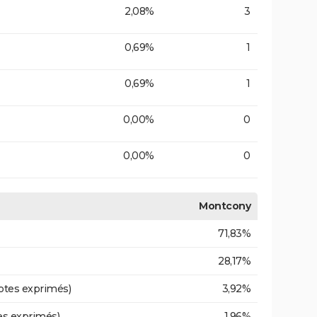
2,08%
3
0,69%
1
0,69%
1
0,00%
0
0,00%
0
Montcony
71,83%
28,17%
otes exprimés)
3,92%
es exprimés)
1,96%