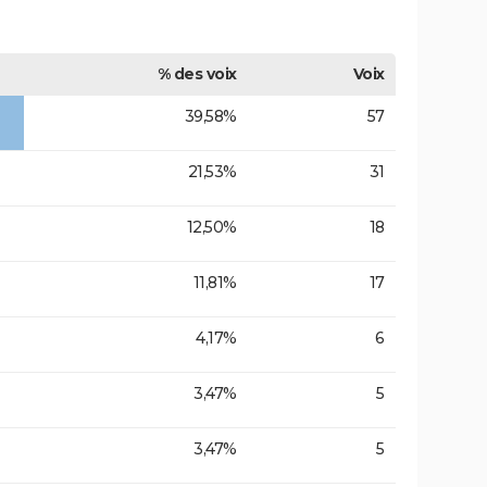
% des voix
Voix
39,58%
57
21,53%
31
12,50%
18
11,81%
17
4,17%
6
3,47%
5
3,47%
5