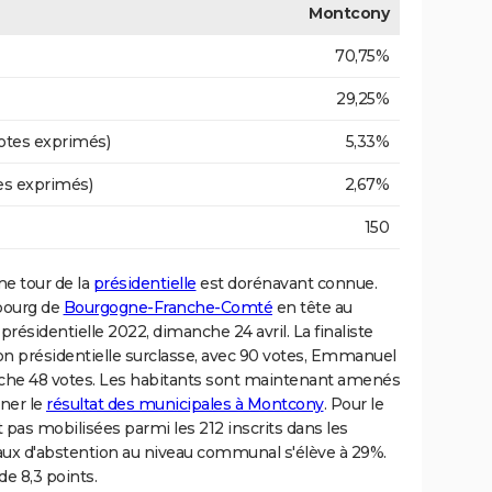
Montcony
70,75%
29,25%
otes exprimés)
5,33%
es exprimés)
2,67%
150
e tour de la
présidentielle
est dorénavant connue.
 bourg de
Bourgogne-Franche-Comté
en tête au
résidentielle 2022, dimanche 24 avril. La finaliste
n présidentielle surclasse, avec 90 votes, Emmanuel
roche 48 votes. Les habitants sont maintenant amenés
iner le
résultat des municipales à Montcony
. Pour le
pas mobilisées parmi les 212 inscrits dans les
taux d'abstention au niveau communal s'élève à 29%.
de 8,3 points.