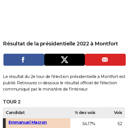
City break
Voyage de noces
Climat
Destinations
Voyage nature
Forum
+
PHOTO
GUIDES D'ACHAT
BONS PLANS
CARTE DE VOEUX
Résultat de la présidentielle 2022 à Montfort
Carte Bonne année
Carte Pâques
Carte de Noël
Carte Saint-Valentin
Carte d'anniversaire
DICTIONNAIRE
Biographies
Expressions
Dictionnaire
Citations
Proverbes
PROGRAMME TV
COPAINS D'AVANT
Le résultat du 2e tour de l'élection présidentielle à Montfort est
publié. Retrouvez ci-dessous le résultat officiel de l'élection
Se connecter
Collèges
Universités
Service militaire
S'inscrire
Lycées
Primaires
Entreprises
Avis de recherche
AVIS DE DÉCÈS
communiqué par le ministère de l'Intérieur.
FORUM
TOUR 2
Lifestyle
Sport
Television
Cinema
Bricolage
Culture
Auto
Voyage
Candidat
% des voix
Voix
Emmanuel Macron
54,17%
52