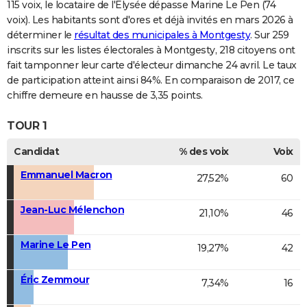
115 voix, le locataire de l'Elysée dépasse Marine Le Pen (74
voix). Les habitants sont d'ores et déjà invités en mars 2026 à
déterminer le
résultat des municipales à Montgesty
. Sur 259
inscrits sur les listes électorales à Montgesty, 218 citoyens ont
fait tamponner leur carte d'électeur dimanche 24 avril. Le taux
de participation atteint ainsi 84%. En comparaison de 2017, ce
chiffre demeure en hausse de 3,35 points.
TOUR 1
Candidat
% des voix
Voix
Emmanuel Macron
27,52%
60
Jean-Luc Mélenchon
21,10%
46
Marine Le Pen
19,27%
42
Éric Zemmour
7,34%
16