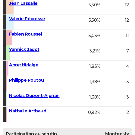
Jean Lassalle
5,50%
12
Valérie Pécresse
5,50%
12
Fabien Roussel
5,05%
11
Yannick Jadot
3,21%
7
Anne Hidalgo
1,83%
4
Philippe Poutou
1,38%
3
Nicolas Dupont-Aignan
1,38%
3
Nathalie Arthaud
0,92%
2
Participation au scrutin
Montgesty