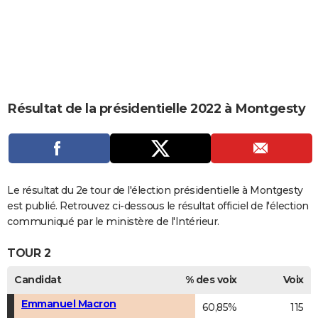
City break
Voyage de noces
Climat
Destinations
Voyage nature
Forum
+
PHOTO
GUIDES D'ACHAT
BONS PLANS
CARTE DE VOEUX
Résultat de la présidentielle 2022 à Montgesty
Carte Bonne année
Carte Pâques
Carte de Noël
Carte Saint-Valentin
Carte d'anniversaire
DICTIONNAIRE
Biographies
Expressions
Dictionnaire
Citations
Proverbes
PROGRAMME TV
COPAINS D'AVANT
Le résultat du 2e tour de l'élection présidentielle à Montgesty
est publié. Retrouvez ci-dessous le résultat officiel de l'élection
Se connecter
Collèges
Universités
Service militaire
S'inscrire
Lycées
Primaires
Entreprises
Avis de recherche
AVIS DE DÉCÈS
communiqué par le ministère de l'Intérieur.
FORUM
TOUR 2
Lifestyle
Sport
Television
Cinema
Bricolage
Culture
Auto
Voyage
Candidat
% des voix
Voix
Emmanuel Macron
60,85%
115