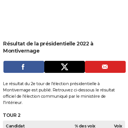
City break
Voyage de noces
Climat
Destinations
Voyage nature
Forum
+
PHOTO
GUIDES D'ACHAT
BONS PLANS
CARTE DE VOEUX
Résultat de la présidentielle 2022 à
Montivernage
Carte Bonne année
Carte Pâques
Carte de Noël
Carte Saint-Valentin
Carte d'anniversaire
DICTIONNAIRE
Biographies
Expressions
Dictionnaire
Citations
Proverbes
PROGRAMME TV
COPAINS D'AVANT
Le résultat du 2e tour de l'élection présidentielle à
Se connecter
Collèges
Universités
Service militaire
S'inscrire
Lycées
Primaires
Entreprises
Avis de recherche
AVIS DE DÉCÈS
Montivernage est publié. Retrouvez ci-dessous le résultat
officiel de l'élection communiqué par le ministère de
FORUM
l'Intérieur.
Lifestyle
Sport
Television
Cinema
Bricolage
Culture
Auto
Voyage
TOUR 2
Candidat
% des voix
Voix