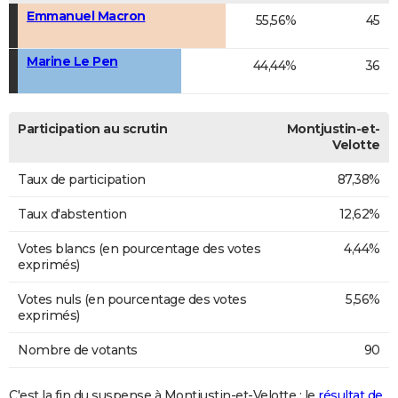
Emmanuel Macron
55,56%
45
Marine Le Pen
44,44%
36
Participation au scrutin
Montjustin-et-
Velotte
Taux de participation
87,38%
Taux d'abstention
12,62%
Votes blancs (en pourcentage des votes
4,44%
exprimés)
Votes nuls (en pourcentage des votes
5,56%
exprimés)
Nombre de votants
90
C'est la fin du suspense à Montjustin-et-Velotte : le
résultat de