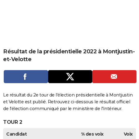
City break
Voyage de noces
Climat
Destinations
Voyage nature
Forum
+
PHOTO
GUIDES D'ACHAT
BONS PLANS
CARTE DE VOEUX
Résultat de la présidentielle 2022 à Montjustin-
Carte Bonne année
Carte Pâques
Carte de Noël
Carte Saint-Valentin
Carte d'anniversaire
DICTIONNAIRE
et-Velotte
Biographies
Expressions
Dictionnaire
Citations
Proverbes
PROGRAMME TV
COPAINS D'AVANT
Se connecter
Collèges
Universités
Service militaire
S'inscrire
Lycées
Primaires
Entreprises
Avis de recherche
Le résultat du 2e tour de l'élection présidentielle à Montjustin
AVIS DE DÉCÈS
et Velotte est publié. Retrouvez ci-dessous le résultat officiel
FORUM
de l'élection communiqué par le ministère de l'Intérieur.
Lifestyle
Sport
Television
Cinema
Bricolage
Culture
Auto
Voyage
TOUR 2
Candidat
% des voix
Voix