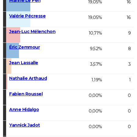
Marine Le Pen
19,05%
16
Valérie Pécresse
19,05%
16
Jean-Luc Mélenchon
10,71%
9
Éric Zemmour
9,52%
8
Jean Lassalle
3,57%
3
Nathalie Arthaud
1,19%
1
Fabien Roussel
0,00%
0
Anne Hidalgo
0,00%
0
Yannick Jadot
0,00%
0