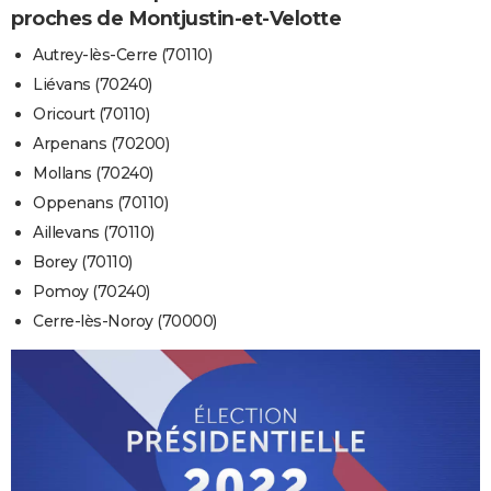
proches de Montjustin-et-Velotte
Autrey-lès-Cerre (70110)
Liévans (70240)
Oricourt (70110)
Arpenans (70200)
Mollans (70240)
Oppenans (70110)
Aillevans (70110)
Borey (70110)
Pomoy (70240)
Cerre-lès-Noroy (70000)