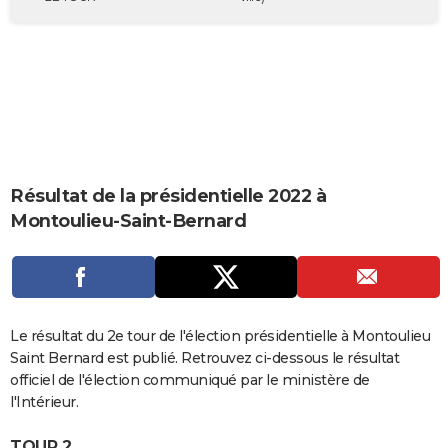
City break
Voyage de noces
Climat
Destinations
Voyage nature
Forum
+
PHOTO
GUIDES D'ACHAT
BONS PLANS
CARTE DE VOEUX
Carte Bonne année
Carte Pâques
Carte de Noël
Carte Saint-Valentin
Carte d'anniversaire
DICTIONNAIRE
Résultat de la présidentielle 2022 à
Montoulieu-Saint-Bernard
Biographies
Expressions
Dictionnaire
Citations
Proverbes
PROGRAMME TV
COPAINS D'AVANT
Se connecter
Collèges
Universités
Service militaire
S'inscrire
Lycées
Primaires
Entreprises
Avis de recherche
AVIS DE DÉCÈS
Le résultat du 2e tour de l'élection présidentielle à Montoulieu
FORUM
Saint Bernard est publié. Retrouvez ci-dessous le résultat
officiel de l'élection communiqué par le ministère de
Lifestyle
Sport
Television
Cinema
Bricolage
Culture
Auto
Voyage
l'Intérieur.
TOUR 2