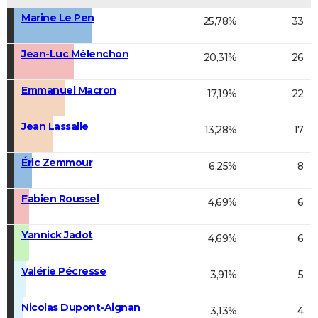
Marine Le Pen
25,78%
33
Jean-Luc Mélenchon
20,31%
26
Emmanuel Macron
17,19%
22
Jean Lassalle
13,28%
17
Éric Zemmour
6,25%
8
Fabien Roussel
4,69%
6
Yannick Jadot
4,69%
6
Valérie Pécresse
3,91%
5
Nicolas Dupont-Aignan
3,13%
4