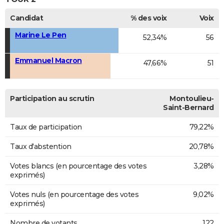
Candidat
% des voix
Voix
Marine Le Pen
52,34%
56
Emmanuel Macron
47,66%
51
Participation au scrutin
Montoulieu-
Saint-Bernard
Taux de participation
79,22%
Taux d'abstention
20,78%
Votes blancs (en pourcentage des votes
3,28%
exprimés)
Votes nuls (en pourcentage des votes
9,02%
exprimés)
Nombre de votants
122