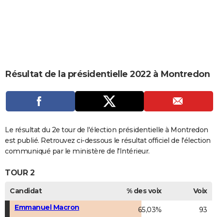
City break
Voyage de noces
Climat
Destinations
Voyage nature
Forum
+
PHOTO
GUIDES D'ACHAT
BONS PLANS
CARTE DE VOEUX
Résultat de la présidentielle 2022 à Montredon
Carte Bonne année
Carte Pâques
Carte de Noël
Carte Saint-Valentin
Carte d'anniversaire
DICTIONNAIRE
Biographies
Expressions
Dictionnaire
Citations
Proverbes
PROGRAMME TV
COPAINS D'AVANT
Le résultat du 2e tour de l'élection présidentielle à Montredon
est publié. Retrouvez ci-dessous le résultat officiel de l'élection
Se connecter
Collèges
Universités
Service militaire
S'inscrire
Lycées
Primaires
Entreprises
Avis de recherche
AVIS DE DÉCÈS
communiqué par le ministère de l'Intérieur.
FORUM
TOUR 2
Lifestyle
Sport
Television
Cinema
Bricolage
Culture
Auto
Voyage
Candidat
% des voix
Voix
Emmanuel Macron
65,03%
93