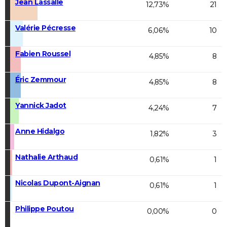
Jean Lassalle
12,73%
21
Valérie Pécresse
6,06%
10
Fabien Roussel
4,85%
8
Éric Zemmour
4,85%
8
Yannick Jadot
4,24%
7
Anne Hidalgo
1,82%
3
Nathalie Arthaud
0,61%
1
Nicolas Dupont-Aignan
0,61%
1
Philippe Poutou
0,00%
0