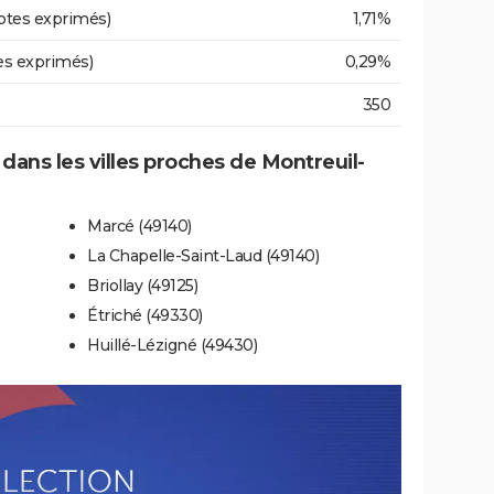
otes exprimés)
1,71%
es exprimés)
0,29%
350
 dans les villes proches de Montreuil-
Marcé (49140)
La Chapelle-Saint-Laud (49140)
Briollay (49125)
Étriché (49330)
Huillé-Lézigné (49430)