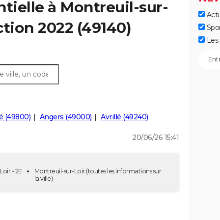
tielle à Montreuil-sur-
Actu
ection 2022 (49140)
Spo
Les 
é (49800)
Angers (49000)
Avrillé (49240)
20/06/26 15:41
Loir - 2E
Montreuil-sur-Loir
(toutes les informations sur
la ville)