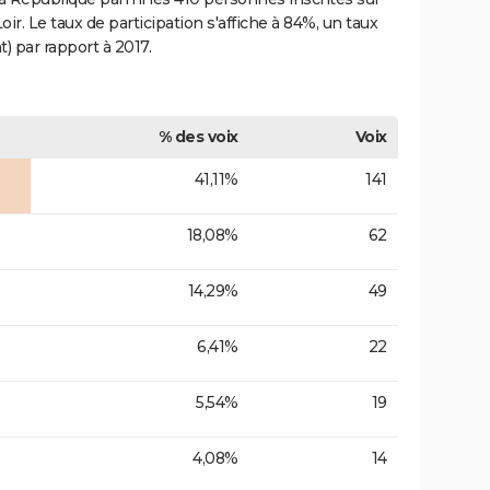
oir. Le taux de participation s'affiche à 84%, un taux
t) par rapport à 2017.
% des voix
Voix
41,11%
141
18,08%
62
14,29%
49
6,41%
22
5,54%
19
4,08%
14