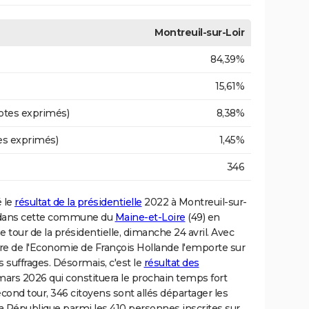
Montreuil-sur-Loir
84,39%
15,61%
otes exprimés)
8,38%
es exprimés)
1,45%
346
é le
résultat de la présidentielle
2022 à Montreuil-sur-
i dans cette commune du
Maine-et-Loire
(49) en
our de la présidentielle, dimanche 24 avril. Avec
stre de l'Economie de François Hollande l'emporte sur
suffrages. Désormais, c'est le
résultat des
ars 2026 qui constituera le prochain temps fort
econd tour, 346 citoyens sont allés départager les
la République parmi les 410 personnes inscrites sur