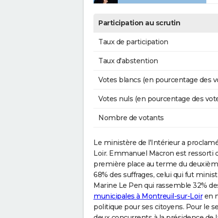
Participation au scrutin
Taux de participation
Taux d'abstention
Votes blancs (en pourcentage des v
Votes nuls (en pourcentage des vot
Nombre de votants
Le ministère de l'Intérieur a proclam
Loir. Emmanuel Macron est ressort
première place au terme du deuxième t
68% des suffrages, celui qui fut mini
Marine Le Pen qui rassemble 32% des 
municipales à Montreuil-sur-Loir
en m
politique pour ses citoyens. Pour le s
deux concurrents à la présidence de 