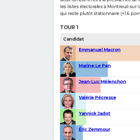
les listes électorales à Montreuil-sur-L
qui reste plutôt stationnaire (+1.6 poin
TOUR 1
Candidat
Emmanuel Macron
Marine Le Pen
Jean-Luc Mélenchon
Valérie Pécresse
Yannick Jadot
Éric Zemmour