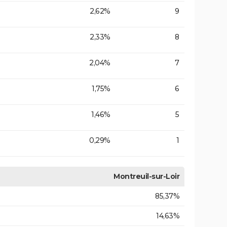
2,62%
9
2,33%
8
2,04%
7
1,75%
6
1,46%
5
0,29%
1
Montreuil-sur-Loir
85,37%
14,63%