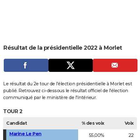
City break
Voyage de noces
Climat
Destinations
Voyage nature
Forum
+
PHOTO
GUIDES D'ACHAT
BONS PLANS
CARTE DE VOEUX
Résultat de la présidentielle 2022 à Morlet
Carte Bonne année
Carte Pâques
Carte de Noël
Carte Saint-Valentin
Carte d'anniversaire
DICTIONNAIRE
Biographies
Expressions
Dictionnaire
Citations
Proverbes
PROGRAMME TV
COPAINS D'AVANT
Le résultat du 2e tour de l'élection présidentielle à Morlet est
publié. Retrouvez ci-dessous le résultat officiel de l'élection
Se connecter
Collèges
Universités
Service militaire
S'inscrire
Lycées
Primaires
Entreprises
Avis de recherche
AVIS DE DÉCÈS
communiqué par le ministère de l'Intérieur.
FORUM
TOUR 2
Lifestyle
Sport
Television
Cinema
Bricolage
Culture
Auto
Voyage
Candidat
% des voix
Voix
Marine Le Pen
55,00%
22