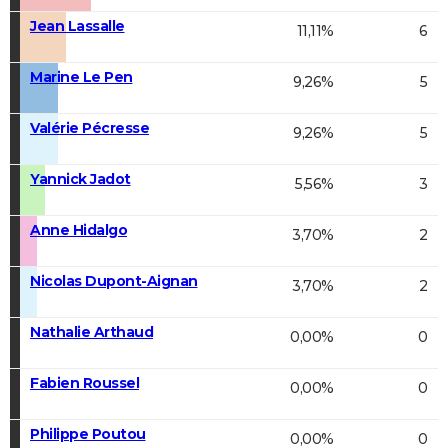
Jean Lassalle
11,11%
6
Marine Le Pen
9,26%
5
Valérie Pécresse
9,26%
5
Yannick Jadot
5,56%
3
Anne Hidalgo
3,70%
2
Nicolas Dupont-Aignan
3,70%
2
Nathalie Arthaud
0,00%
0
Fabien Roussel
0,00%
0
Philippe Poutou
0,00%
0