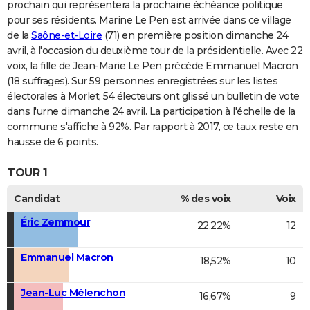
prochain qui représentera la prochaine échéance politique
pour ses résidents. Marine Le Pen est arrivée dans ce village
de la
Saône-et-Loire
(71) en première position dimanche 24
avril, à l'occasion du deuxième tour de la présidentielle. Avec 22
voix, la fille de Jean-Marie Le Pen précède Emmanuel Macron
(18 suffrages). Sur 59 personnes enregistrées sur les listes
électorales à Morlet, 54 électeurs ont glissé un bulletin de vote
dans l'urne dimanche 24 avril. La participation à l'échelle de la
commune s'affiche à 92%. Par rapport à 2017, ce taux reste en
hausse de 6 points.
TOUR 1
Candidat
% des voix
Voix
Éric Zemmour
22,22%
12
Emmanuel Macron
18,52%
10
Jean-Luc Mélenchon
16,67%
9