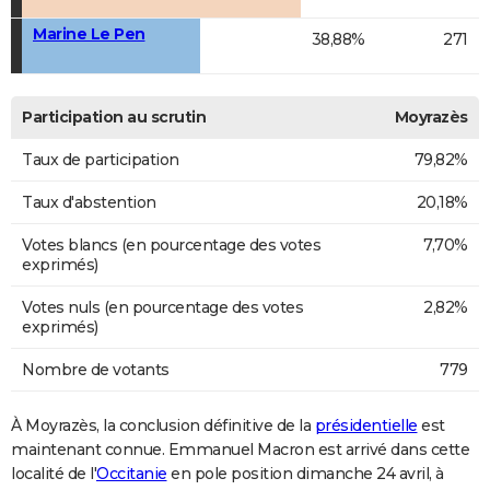
Marine Le Pen
38,88%
271
Participation au scrutin
Moyrazès
Taux de participation
79,82%
Taux d'abstention
20,18%
Votes blancs (en pourcentage des votes
7,70%
exprimés)
Votes nuls (en pourcentage des votes
2,82%
exprimés)
Nombre de votants
779
À Moyrazès, la conclusion définitive de la
présidentielle
est
maintenant connue. Emmanuel Macron est arrivé dans cette
localité de l'
Occitanie
en pole position dimanche 24 avril, à