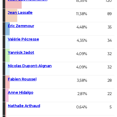
15,35%
120
Jean Lassalle
11,38%
89
Éric Zemmour
4,48%
35
Valérie Pécresse
4,35%
34
Yannick Jadot
4,09%
32
Nicolas Dupont-Aignan
4,09%
32
Fabien Roussel
3,58%
28
Anne Hidalgo
2,81%
22
Nathalie Arthaud
0,64%
5