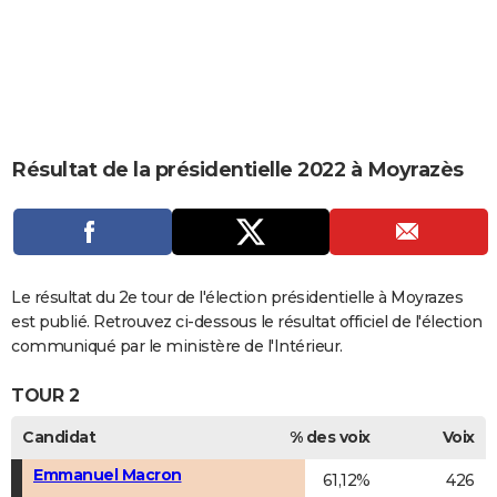
City break
Voyage de noces
Climat
Destinations
Voyage nature
Forum
+
PHOTO
GUIDES D'ACHAT
BONS PLANS
CARTE DE VOEUX
Résultat de la présidentielle 2022 à Moyrazès
Carte Bonne année
Carte Pâques
Carte de Noël
Carte Saint-Valentin
Carte d'anniversaire
DICTIONNAIRE
Biographies
Expressions
Dictionnaire
Citations
Proverbes
PROGRAMME TV
COPAINS D'AVANT
Le résultat du 2e tour de l'élection présidentielle à Moyrazes
est publié. Retrouvez ci-dessous le résultat officiel de l'élection
Se connecter
Collèges
Universités
Service militaire
S'inscrire
Lycées
Primaires
Entreprises
Avis de recherche
AVIS DE DÉCÈS
communiqué par le ministère de l'Intérieur.
FORUM
TOUR 2
Lifestyle
Sport
Television
Cinema
Bricolage
Culture
Auto
Voyage
Candidat
% des voix
Voix
Emmanuel Macron
61,12%
426