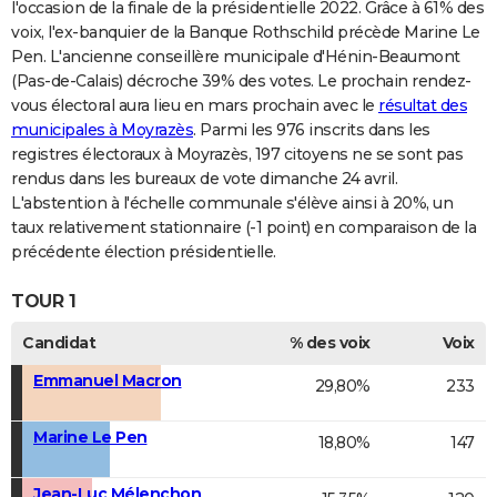
l'occasion de la finale de la présidentielle 2022. Grâce à 61% des
voix, l'ex-banquier de la Banque Rothschild précède Marine Le
Pen. L'ancienne conseillère municipale d'Hénin-Beaumont
(Pas-de-Calais) décroche 39% des votes. Le prochain rendez-
vous électoral aura lieu en mars prochain avec le
résultat des
municipales à Moyrazès
. Parmi les 976 inscrits dans les
registres électoraux à Moyrazès, 197 citoyens ne se sont pas
rendus dans les bureaux de vote dimanche 24 avril.
L'abstention à l'échelle communale s'élève ainsi à 20%, un
taux relativement stationnaire (-1 point) en comparaison de la
précédente élection présidentielle.
TOUR 1
Candidat
% des voix
Voix
Emmanuel Macron
29,80%
233
Marine Le Pen
18,80%
147
Jean-Luc Mélenchon