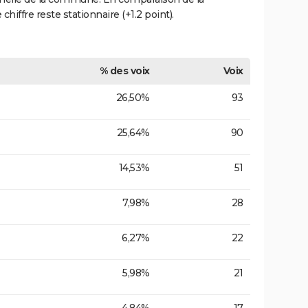
chiffre reste stationnaire (+1.2 point).
% des voix
Voix
26,50%
93
25,64%
90
14,53%
51
7,98%
28
6,27%
22
5,98%
21