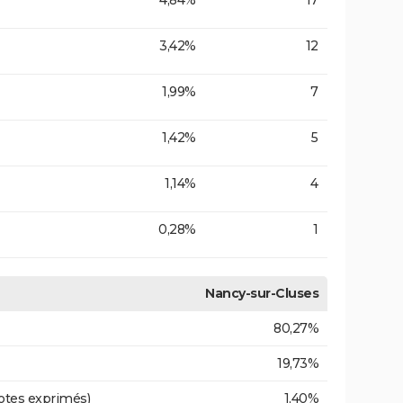
4,84%
17
3,42%
12
1,99%
7
1,42%
5
1,14%
4
0,28%
1
Nancy-sur-Cluses
80,27%
19,73%
otes exprimés)
1,40%