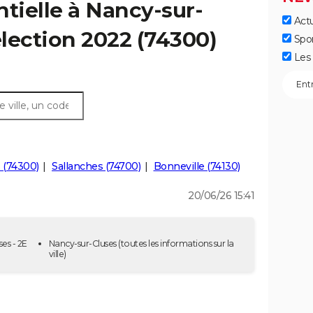
ntielle à Nancy-sur-
Actu
élection 2022 (74300)
Spo
Les 
 (74300)
Sallanches (74700)
Bonneville (74130)
20/06/26 15:41
es - 2E
Nancy-sur-Cluses
(toutes les informations sur la
ville)