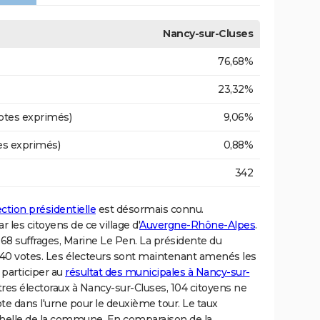
Nancy-sur-Cluses
76,68%
23,32%
otes exprimés)
9,06%
es exprimés)
0,88%
342
lection présidentielle
est désormais connu.
les citoyens de ce village d'
Auvergne-Rhône-Alpes
.
68 suffrages, Marine Le Pen. La présidente du
0 votes. Les électeurs sont maintenant amenés les
participer au
résultat des municipales à Nancy-sur-
istres électoraux à Nancy-sur-Cluses, 104 citoyens ne
vote dans l'urne pour le deuxième tour. Le taux
échelle de la commune. En comparaison de la