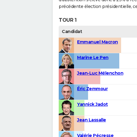
précédente élection présidentielle, ce 
TOUR 1
Candidat
Emmanuel Macron
Marine Le Pen
Jean-Luc Mélenchon
Éric Zemmour
Yannick Jadot
Jean Lassalle
Valérie Pécresse