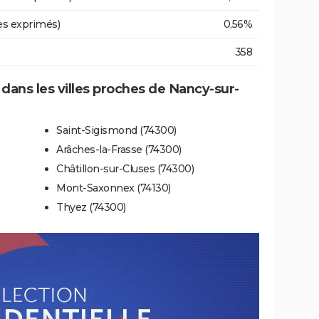
es exprimés)
0,56%
358
e dans les villes proches de Nancy-sur-
Saint-Sigismond (74300)
Arâches-la-Frasse (74300)
Châtillon-sur-Cluses (74300)
Mont-Saxonnex (74130)
Thyez (74300)