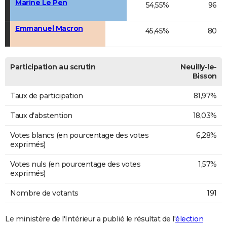
Marine Le Pen
54,55%
96
Emmanuel Macron
45,45%
80
Participation au scrutin
Neuilly-le-
Bisson
Taux de participation
81,97%
Taux d'abstention
18,03%
Votes blancs (en pourcentage des votes
6,28%
exprimés)
Votes nuls (en pourcentage des votes
1,57%
exprimés)
Nombre de votants
191
Le ministère de l'Intérieur a publié le résultat de l'
élection