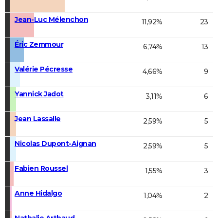
Jean-Luc Mélenchon
11,92%
23
Éric Zemmour
6,74%
13
Valérie Pécresse
4,66%
9
Yannick Jadot
3,11%
6
Jean Lassalle
2,59%
5
Nicolas Dupont-Aignan
2,59%
5
Fabien Roussel
1,55%
3
Anne Hidalgo
1,04%
2
Nathalie Arthaud