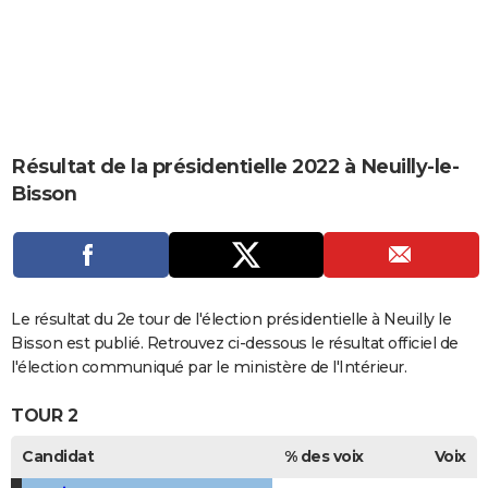
City break
Voyage de noces
Climat
Destinations
Voyage nature
Forum
+
PHOTO
GUIDES D'ACHAT
BONS PLANS
CARTE DE VOEUX
Résultat de la présidentielle 2022 à Neuilly-le-
Bisson
Carte Bonne année
Carte Pâques
Carte de Noël
Carte Saint-Valentin
Carte d'anniversaire
DICTIONNAIRE
Biographies
Expressions
Dictionnaire
Citations
Proverbes
PROGRAMME TV
COPAINS D'AVANT
Le résultat du 2e tour de l'élection présidentielle à Neuilly le
Se connecter
Collèges
Universités
Service militaire
S'inscrire
Lycées
Primaires
Entreprises
Avis de recherche
AVIS DE DÉCÈS
Bisson est publié. Retrouvez ci-dessous le résultat officiel de
l'élection communiqué par le ministère de l'Intérieur.
FORUM
TOUR 2
Lifestyle
Sport
Television
Cinema
Bricolage
Culture
Auto
Voyage
Candidat
% des voix
Voix