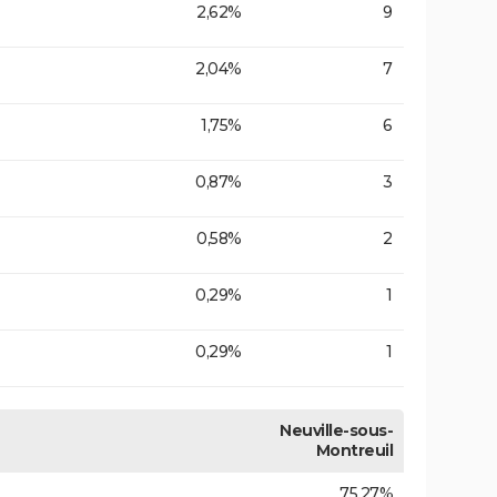
2,62%
9
2,04%
7
1,75%
6
0,87%
3
0,58%
2
0,29%
1
0,29%
1
Neuville-sous-
Montreuil
75,27%