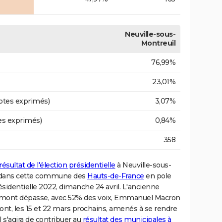
Neuville-sous-
Montreuil
76,99%
23,01%
otes exprimés)
3,07%
es exprimés)
0,84%
358
résultat de l'élection présidentielle
à Neuville-sous-
ée dans cette commune des
Hauts-de-France
en pole
résidentielle 2022, dimanche 24 avril. L'ancienne
umont dépasse, avec 52% des voix, Emmanuel Macron
ront, les 15 et 22 mars prochains, amenés à se rendre
l s'agira de contribuer au
résultat des municipales à