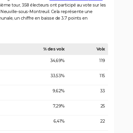
xième tour, 358 électeurs ont participé au vote sur les
s à Neuville-sous-Montreuil. Cela représente une
unale, un chiffre en baisse de 3.7 points en
% des voix
Voix
34,69%
119
33,53%
115
9,62%
33
7,29%
25
6,41%
22