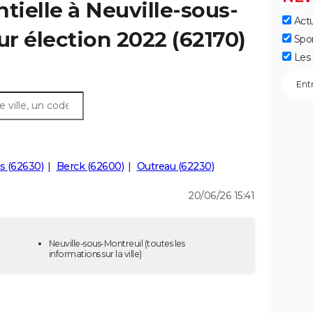
tielle à Neuville-sous-
Actu
ur élection 2022 (62170)
Spo
Les 
s (62630)
Berck (62600)
Outreau (62230)
20/06/26 15:41
Neuville-sous-Montreuil
(toutes les
informations sur la ville)