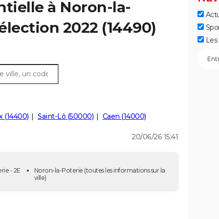
tielle à Noron-la-
Actu
 élection 2022 (14490)
Spo
Les 
 (14400)
Saint-Lô (50000)
Caen (14000)
20/06/26 15:41
rie - 2E
Noron-la-Poterie
(toutes les informations sur la
ville)