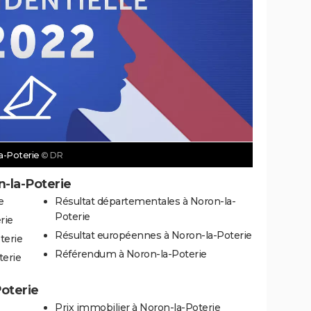
la-Poterie
© DR
n-la-Poterie
e
Résultat départementales à Noron-la-
Poterie
rie
Résultat européennes à Noron-la-Poterie
terie
Référendum à Noron-la-Poterie
terie
Poterie
Prix immobilier à Noron-la-Poterie