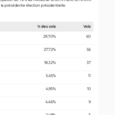
 la précédente élection présidentielle.
% des voix
Voix
29,70%
60
27,72%
56
18,32%
37
5,45%
11
4,95%
10
4,46%
9