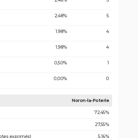
2,48%
5
2,48%
5
1,98%
4
1,98%
4
0,50%
1
0,00%
0
Noron-la-Poterie
72,45%
27,55%
otes exprimés)
5,16%