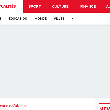
TUALITÉS
SPORT
CULTURE
FINANCE
A
S
EDUCATION
MONDE
VILLES
+
mandie
Calvados
NEW