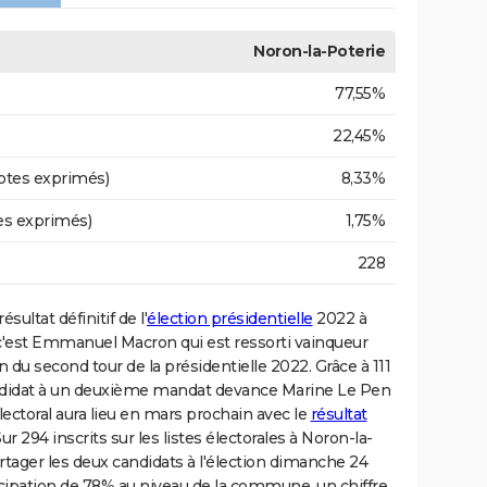
Noron-la-Poterie
77,55%
22,45%
otes exprimés)
8,33%
es exprimés)
1,75%
228
ésultat définitif de l'
élection présidentielle
2022 à
c'est Emmanuel Macron qui est ressorti vainqueur
n du second tour de la présidentielle 2022. Grâce à 111
 candidat à un deuxième mandat devance Marine Le Pen
lectoral aura lieu en mars prochain avec le
résultat
Sur 294 inscrits sur les listes électorales à Noron-la-
artager les deux candidats à l'élection dimanche 24
ticipation de 78% au niveau de la commune, un chiffre