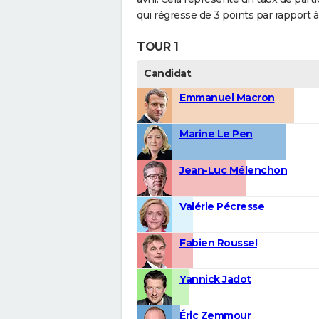
qui régresse de 3 points par rapport à
TOUR 1
Candidat
Emmanuel Macron
Marine Le Pen
Jean-Luc Mélenchon
Valérie Pécresse
Fabien Roussel
Yannick Jadot
Éric Zemmour