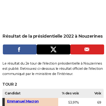
City break
Voyage de noces
Climat
Destinations
Voyage nature
Forum
+
PHOTO
GUIDES D'ACHAT
BONS PLANS
CARTE DE VOEUX
Résultat de la présidentielle 2022 à Nouzerines
Carte Bonne année
Carte Pâques
Carte de Noël
Carte Saint-Valentin
Carte d'anniversaire
DICTIONNAIRE
Biographies
Expressions
Dictionnaire
Citations
Proverbes
PROGRAMME TV
COPAINS D'AVANT
Le résultat du 2e tour de l'élection présidentielle à Nouzerines
est publié. Retrouvez ci-dessous le résultat officiel de l'élection
Se connecter
Collèges
Universités
Service militaire
S'inscrire
Lycées
Primaires
Entreprises
Avis de recherche
AVIS DE DÉCÈS
communiqué par le ministère de l'Intérieur.
FORUM
TOUR 2
Lifestyle
Sport
Television
Cinema
Bricolage
Culture
Auto
Voyage
Candidat
% des voix
Voix
Emmanuel Macron
53,91%
69