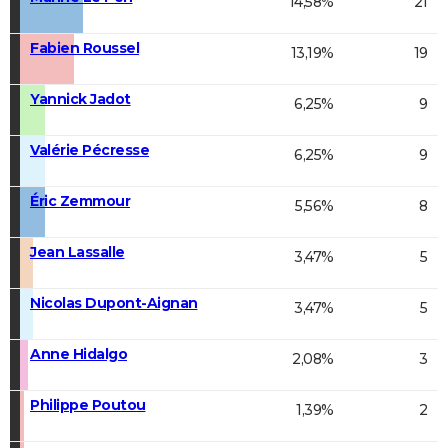
14,58%
21
Fabien Roussel
13,19%
19
Yannick Jadot
6,25%
9
Valérie Pécresse
6,25%
9
Éric Zemmour
5,56%
8
Jean Lassalle
3,47%
5
Nicolas Dupont-Aignan
3,47%
5
Anne Hidalgo
2,08%
3
Philippe Poutou
1,39%
2