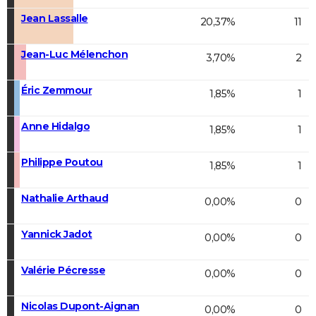
Jean Lassalle
20,37%
11
Jean-Luc Mélenchon
3,70%
2
Éric Zemmour
1,85%
1
Anne Hidalgo
1,85%
1
Philippe Poutou
1,85%
1
Nathalie Arthaud
0,00%
0
Yannick Jadot
0,00%
0
Valérie Pécresse
0,00%
0
Nicolas Dupont-Aignan
0,00%
0