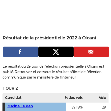
City break
Voyage de noces
Climat
Destinations
Voyage nature
Forum
+
PHOTO
GUIDES D'ACHAT
BONS PLANS
CARTE DE VOEUX
Résultat de la présidentielle 2022 à Olcani
Carte Bonne année
Carte Pâques
Carte de Noël
Carte Saint-Valentin
Carte d'anniversaire
DICTIONNAIRE
Biographies
Expressions
Dictionnaire
Citations
Proverbes
PROGRAMME TV
COPAINS D'AVANT
Le résultat du 2e tour de l'élection présidentielle à Olcani est
publié. Retrouvez ci-dessous le résultat officiel de l'élection
Se connecter
Collèges
Universités
Service militaire
S'inscrire
Lycées
Primaires
Entreprises
Avis de recherche
AVIS DE DÉCÈS
communiqué par le ministère de l'Intérieur.
FORUM
TOUR 2
Lifestyle
Sport
Television
Cinema
Bricolage
Culture
Auto
Voyage
Candidat
% des voix
Voix
Marine Le Pen
59,18%
29