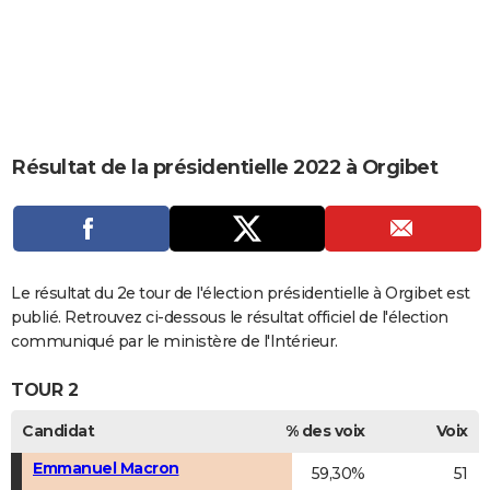
City break
Voyage de noces
Climat
Destinations
Voyage nature
Forum
+
PHOTO
GUIDES D'ACHAT
BONS PLANS
CARTE DE VOEUX
Résultat de la présidentielle 2022 à Orgibet
Carte Bonne année
Carte Pâques
Carte de Noël
Carte Saint-Valentin
Carte d'anniversaire
DICTIONNAIRE
Biographies
Expressions
Dictionnaire
Citations
Proverbes
PROGRAMME TV
COPAINS D'AVANT
Le résultat du 2e tour de l'élection présidentielle à Orgibet est
publié. Retrouvez ci-dessous le résultat officiel de l'élection
Se connecter
Collèges
Universités
Service militaire
S'inscrire
Lycées
Primaires
Entreprises
Avis de recherche
AVIS DE DÉCÈS
communiqué par le ministère de l'Intérieur.
FORUM
TOUR 2
Lifestyle
Sport
Television
Cinema
Bricolage
Culture
Auto
Voyage
Candidat
% des voix
Voix
Emmanuel Macron
59,30%
51