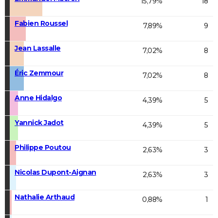
15,79%
18
Fabien Roussel
7,89%
9
Jean Lassalle
7,02%
8
Éric Zemmour
7,02%
8
Anne Hidalgo
4,39%
5
Yannick Jadot
4,39%
5
Philippe Poutou
2,63%
3
Nicolas Dupont-Aignan
2,63%
3
Nathalie Arthaud
0,88%
1