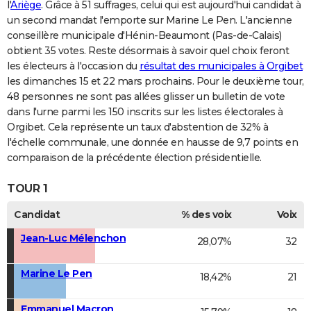
l'
Ariège
. Grâce à 51 suffrages, celui qui est aujourd'hui candidat à
un second mandat l'emporte sur Marine Le Pen. L'ancienne
conseillère municipale d'Hénin-Beaumont (Pas-de-Calais)
obtient 35 votes. Reste désormais à savoir quel choix feront
les électeurs à l'occasion du
résultat des municipales à Orgibet
les dimanches 15 et 22 mars prochains. Pour le deuxième tour,
48 personnes ne sont pas allées glisser un bulletin de vote
dans l'urne parmi les 150 inscrits sur les listes électorales à
Orgibet. Cela représente un taux d'abstention de 32% à
l'échelle communale, une donnée en hausse de 9,7 points en
comparaison de la précédente élection présidentielle.
TOUR 1
Candidat
% des voix
Voix
Jean-Luc Mélenchon
28,07%
32
Marine Le Pen
18,42%
21
Emmanuel Macron