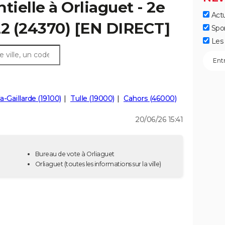
tielle à Orliaguet - 2e
Actu
22 (24370) [EN DIRECT]
Spo
Les 
la-Gaillarde (19100)
Tulle (19000)
Cahors (46000)
20/06/26 15:41
Bureau de vote à Orliaguet
Orliaguet
(toutes les informations sur la ville)