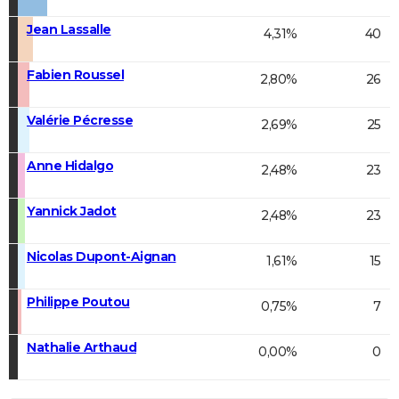
Jean Lassalle
4,31%
40
Fabien Roussel
2,80%
26
Valérie Pécresse
2,69%
25
Anne Hidalgo
2,48%
23
Yannick Jadot
2,48%
23
Nicolas Dupont-Aignan
1,61%
15
Philippe Poutou
0,75%
7
Nathalie Arthaud
0,00%
0