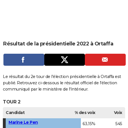
City break
Voyage de noces
Climat
Destinations
Voyage nature
Forum
+
PHOTO
GUIDES D'ACHAT
BONS PLANS
CARTE DE VOEUX
Résultat de la présidentielle 2022 à Ortaffa
Carte Bonne année
Carte Pâques
Carte de Noël
Carte Saint-Valentin
Carte d'anniversaire
DICTIONNAIRE
Biographies
Expressions
Dictionnaire
Citations
Proverbes
PROGRAMME TV
COPAINS D'AVANT
Le résultat du 2e tour de l'élection présidentielle à Ortaffa est
publié. Retrouvez ci-dessous le résultat officiel de l'élection
Se connecter
Collèges
Universités
Service militaire
S'inscrire
Lycées
Primaires
Entreprises
Avis de recherche
AVIS DE DÉCÈS
communiqué par le ministère de l'Intérieur.
FORUM
TOUR 2
Lifestyle
Sport
Television
Cinema
Bricolage
Culture
Auto
Voyage
Candidat
% des voix
Voix
Marine Le Pen
63,15%
545