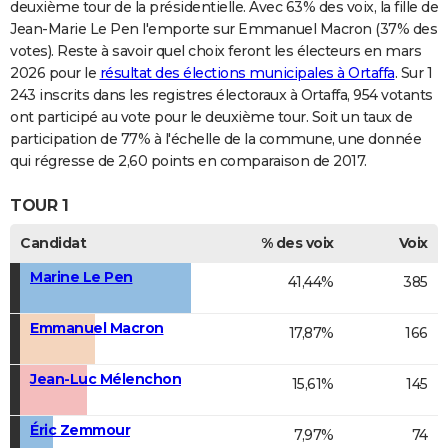
deuxième tour de la présidentielle. Avec 63% des voix, la fille de
Jean-Marie Le Pen l'emporte sur Emmanuel Macron (37% des
votes). Reste à savoir quel choix feront les électeurs en mars
2026 pour le
résultat des élections municipales à Ortaffa
. Sur 1
243 inscrits dans les registres électoraux à Ortaffa, 954 votants
ont participé au vote pour le deuxième tour. Soit un taux de
participation de 77% à l'échelle de la commune, une donnée
qui régresse de 2,60 points en comparaison de 2017.
TOUR 1
Candidat
% des voix
Voix
Marine Le Pen
41,44%
385
Emmanuel Macron
17,87%
166
Jean-Luc Mélenchon
15,61%
145
Éric Zemmour
7,97%
74