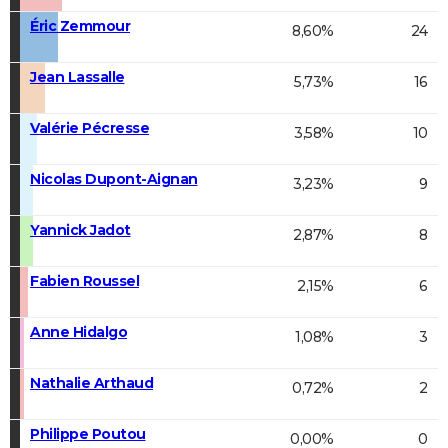
Éric Zemmour
8,60%
24
Jean Lassalle
5,73%
16
Valérie Pécresse
3,58%
10
Nicolas Dupont-Aignan
3,23%
9
Yannick Jadot
2,87%
8
Fabien Roussel
2,15%
6
Anne Hidalgo
1,08%
3
Nathalie Arthaud
0,72%
2
Philippe Poutou
0,00%
0