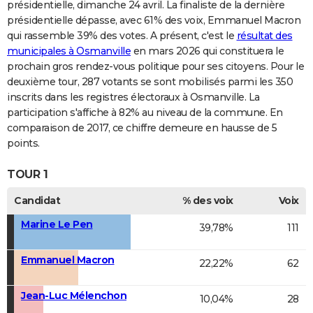
présidentielle, dimanche 24 avril. La finaliste de la dernière
présidentielle dépasse, avec 61% des voix, Emmanuel Macron
qui rassemble 39% des votes. A présent, c'est le
résultat des
municipales à Osmanville
en mars 2026 qui constituera le
prochain gros rendez-vous politique pour ses citoyens. Pour le
deuxième tour, 287 votants se sont mobilisés parmi les 350
inscrits dans les registres électoraux à Osmanville. La
participation s'affiche à 82% au niveau de la commune. En
comparaison de 2017, ce chiffre demeure en hausse de 5
points.
TOUR 1
Candidat
% des voix
Voix
Marine Le Pen
39,78%
111
Emmanuel Macron
22,22%
62
Jean-Luc Mélenchon
10,04%
28