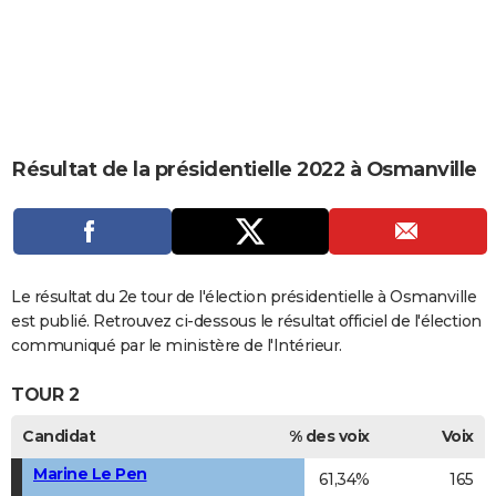
City break
Voyage de noces
Climat
Destinations
Voyage nature
Forum
+
PHOTO
GUIDES D'ACHAT
BONS PLANS
CARTE DE VOEUX
Résultat de la présidentielle 2022 à Osmanville
Carte Bonne année
Carte Pâques
Carte de Noël
Carte Saint-Valentin
Carte d'anniversaire
DICTIONNAIRE
Biographies
Expressions
Dictionnaire
Citations
Proverbes
PROGRAMME TV
COPAINS D'AVANT
Le résultat du 2e tour de l'élection présidentielle à Osmanville
est publié. Retrouvez ci-dessous le résultat officiel de l'élection
Se connecter
Collèges
Universités
Service militaire
S'inscrire
Lycées
Primaires
Entreprises
Avis de recherche
AVIS DE DÉCÈS
communiqué par le ministère de l'Intérieur.
FORUM
TOUR 2
Lifestyle
Sport
Television
Cinema
Bricolage
Culture
Auto
Voyage
Candidat
% des voix
Voix
Marine Le Pen
61,34%
165