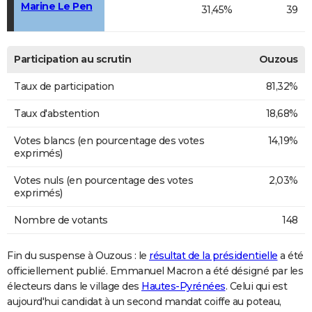
Marine Le Pen
31,45%
39
Participation au scrutin
Ouzous
Taux de participation
81,32%
Taux d'abstention
18,68%
Votes blancs (en pourcentage des votes
14,19%
exprimés)
Votes nuls (en pourcentage des votes
2,03%
exprimés)
Nombre de votants
148
Fin du suspense à Ouzous : le
résultat de la présidentielle
a été
officiellement publié. Emmanuel Macron a été désigné par les
électeurs dans le village des
Hautes-Pyrénées
. Celui qui est
aujourd'hui candidat à un second mandat coiffe au poteau,