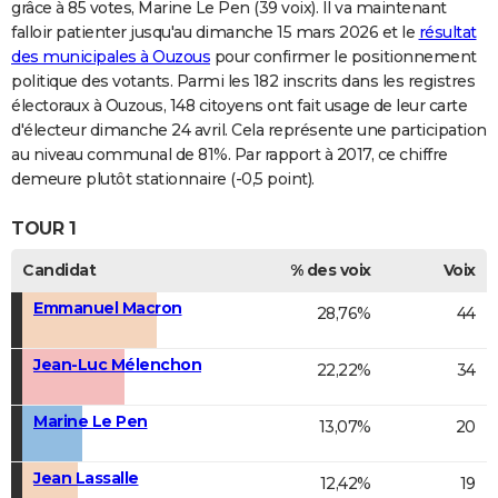
grâce à 85 votes, Marine Le Pen (39 voix). Il va maintenant
falloir patienter jusqu'au dimanche 15 mars 2026 et le
résultat
des municipales à Ouzous
pour confirmer le positionnement
politique des votants. Parmi les 182 inscrits dans les registres
électoraux à Ouzous, 148 citoyens ont fait usage de leur carte
d'électeur dimanche 24 avril. Cela représente une participation
au niveau communal de 81%. Par rapport à 2017, ce chiffre
demeure plutôt stationnaire (-0,5 point).
TOUR 1
Candidat
% des voix
Voix
Emmanuel Macron
28,76%
44
Jean-Luc Mélenchon
22,22%
34
Marine Le Pen
13,07%
20
Jean Lassalle
12,42%
19