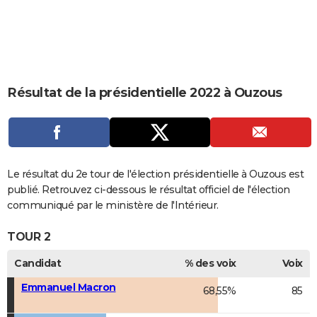
City break
Voyage de noces
Climat
Destinations
Voyage nature
Forum
+
PHOTO
GUIDES D'ACHAT
BONS PLANS
Résultat de la présidentielle 2022 à Ouzous
CARTE DE VOEUX
Carte Bonne année
Carte Pâques
Carte de Noël
Carte Saint-Valentin
Carte d'anniversaire
DICTIONNAIRE
Biographies
Expressions
Dictionnaire
Citations
Proverbes
PROGRAMME TV
Le résultat du 2e tour de l'élection présidentielle à Ouzous est
COPAINS D'AVANT
publié. Retrouvez ci-dessous le résultat officiel de l'élection
communiqué par le ministère de l'Intérieur.
Se connecter
Collèges
Universités
Service militaire
S'inscrire
Lycées
Primaires
Entreprises
Avis de recherche
AVIS DE DÉCÈS
TOUR 2
FORUM
Candidat
% des voix
Voix
Lifestyle
Sport
Television
Cinema
Bricolage
Culture
Auto
Voyage
Emmanuel Macron
68,55%
85