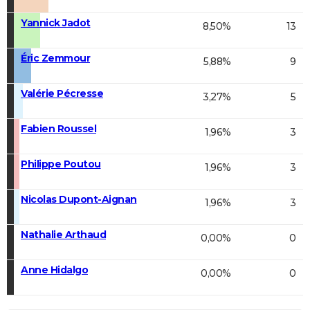
Yannick Jadot
8,50%
13
Éric Zemmour
5,88%
9
Valérie Pécresse
3,27%
5
Fabien Roussel
1,96%
3
Philippe Poutou
1,96%
3
Nicolas Dupont-Aignan
1,96%
3
Nathalie Arthaud
0,00%
0
Anne Hidalgo
0,00%
0