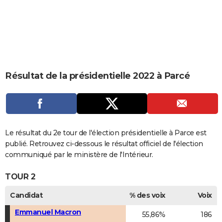
City break
Voyage de noces
Climat
Destinations
Voyage nature
Forum
+
PHOTO
GUIDES D'ACHAT
BONS PLANS
CARTE DE VOEUX
Résultat de la présidentielle 2022 à Parcé
Carte Bonne année
Carte Pâques
Carte de Noël
Carte Saint-Valentin
Carte d'anniversaire
DICTIONNAIRE
Biographies
Expressions
Dictionnaire
Citations
Proverbes
PROGRAMME TV
COPAINS D'AVANT
Le résultat du 2e tour de l'élection présidentielle à Parce est
publié. Retrouvez ci-dessous le résultat officiel de l'élection
Se connecter
Collèges
Universités
Service militaire
S'inscrire
Lycées
Primaires
Entreprises
Avis de recherche
AVIS DE DÉCÈS
communiqué par le ministère de l'Intérieur.
FORUM
TOUR 2
Lifestyle
Sport
Television
Cinema
Bricolage
Culture
Auto
Voyage
Candidat
% des voix
Voix
Emmanuel Macron
55,86%
186