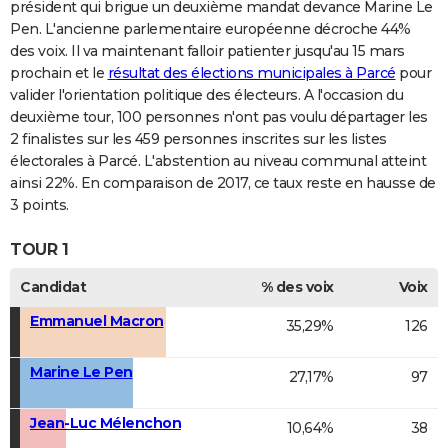
président qui brigue un deuxième mandat devance Marine Le
Pen. L'ancienne parlementaire européenne décroche 44%
des voix. Il va maintenant falloir patienter jusqu'au 15 mars
prochain et le
résultat des élections municipales à Parcé
pour
valider l'orientation politique des électeurs. A l'occasion du
deuxième tour, 100 personnes n'ont pas voulu départager les
2 finalistes sur les 459 personnes inscrites sur les listes
électorales à Parcé. L'abstention au niveau communal atteint
ainsi 22%. En comparaison de 2017, ce taux reste en hausse de
3 points.
TOUR 1
Candidat
% des voix
Voix
Emmanuel Macron
35,29%
126
Marine Le Pen
27,17%
97
Jean-Luc Mélenchon
10,64%
38