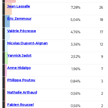
Jean Lassalle
7,28%
26
Éric Zemmour
5,04%
18
Valérie Pécresse
4,76%
17
Nicolas Dupont-Aignan
3,36%
12
Yannick Jadot
2,52%
9
Anne Hidalgo
1,96%
7
Philippe Poutou
0,84%
3
Nathalie Arthaud
0,56%
2
Fabien Roussel
0,56%
2