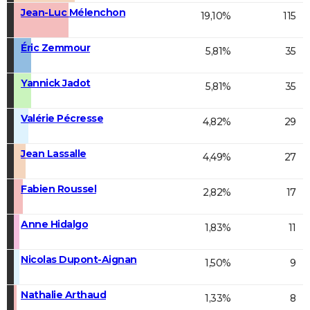
Jean-Luc Mélenchon
19,10%
115
Éric Zemmour
5,81%
35
Yannick Jadot
5,81%
35
Valérie Pécresse
4,82%
29
Jean Lassalle
4,49%
27
Fabien Roussel
2,82%
17
Anne Hidalgo
1,83%
11
Nicolas Dupont-Aignan
1,50%
9
Nathalie Arthaud
1,33%
8