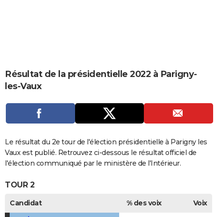
City break
Voyage de noces
Climat
Destinations
Voyage nature
Forum
+
PHOTO
GUIDES D'ACHAT
BONS PLANS
CARTE DE VOEUX
Résultat de la présidentielle 2022 à Parigny-
les-Vaux
Carte Bonne année
Carte Pâques
Carte de Noël
Carte Saint-Valentin
Carte d'anniversaire
DICTIONNAIRE
Biographies
Expressions
Dictionnaire
Citations
Proverbes
PROGRAMME TV
COPAINS D'AVANT
Le résultat du 2e tour de l'élection présidentielle à Parigny les
Se connecter
Collèges
Universités
Service militaire
S'inscrire
Lycées
Primaires
Entreprises
Avis de recherche
AVIS DE DÉCÈS
Vaux est publié. Retrouvez ci-dessous le résultat officiel de
l'élection communiqué par le ministère de l'Intérieur.
FORUM
TOUR 2
Lifestyle
Sport
Television
Cinema
Bricolage
Culture
Auto
Voyage
Candidat
% des voix
Voix