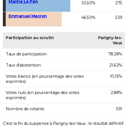
Marine Le Pen
53,50%
275
Emmanuel Macron
46,50%
239
Participation au scrutin
Parigny-les-
Vaux
Taux de participation
78,38%
Taux d'abstention
21,62%
Votes blancs (en pourcentage des votes
10,15%
exprimés)
Votes nuls (en pourcentage des votes
2,88%
exprimés)
Nombre de votants
591
C'est la fin du suspense à Parigny-les-Vaux : le résultat définitif