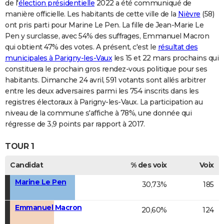
de l'
élection présidentielle
2022 a été communiqué de
manière officielle. Les habitants de cette ville de la
Nièvre
(58)
ont pris parti pour Marine Le Pen. La fille de Jean-Marie Le
Pen y surclasse, avec 54% des suffrages, Emmanuel Macron
qui obtient 47% des votes. A présent, c'est le
résultat des
municipales à Parigny-les-Vaux
les 15 et 22 mars prochains qui
constituera le prochain gros rendez-vous politique pour ses
habitants. Dimanche 24 avril, 591 votants sont allés arbitrer
entre les deux adversaires parmi les 754 inscrits dans les
registres électoraux à Parigny-les-Vaux. La participation au
niveau de la commune s'affiche à 78%, une donnée qui
régresse de 3,9 points par rapport à 2017.
TOUR 1
Candidat
% des voix
Voix
Marine Le Pen
30,73%
185
Emmanuel Macron
20,60%
124