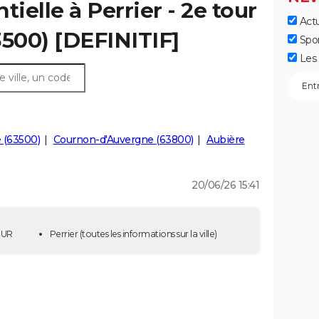
tielle à Perrier - 2e tour
Actu
3500) [DEFINITIF]
Spo
Les 
e (63500)
Cournon-d'Auvergne (63800)
Aubière
20/06/26 15:41
TOUR
Perrier
(toutes les informations sur la ville)