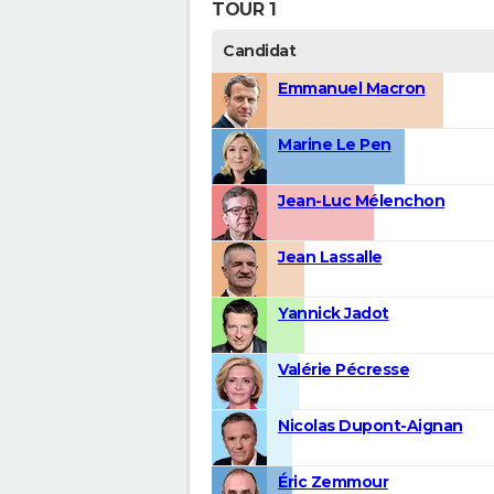
TOUR 1
Candidat
Emmanuel Macron
Marine Le Pen
Jean-Luc Mélenchon
Jean Lassalle
Yannick Jadot
Valérie Pécresse
Nicolas Dupont-Aignan
Éric Zemmour