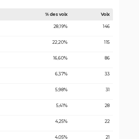
% des voix
Voix
28,19%
146
22,20%
115
16,60%
86
6,37%
33
5,98%
31
5,41%
28
4,25%
22
4,05%
21