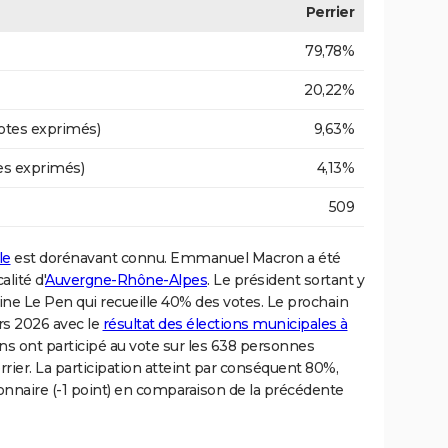
Perrier
79,78%
20,22%
otes exprimés)
9,63%
es exprimés)
4,13%
509
le
est dorénavant connu. Emmanuel Macron a été
alité d'
Auvergne-Rhône-Alpes
. Le président sortant y
ine Le Pen qui recueille 40% des votes. Le prochain
rs 2026 avec le
résultat des élections municipales à
ens ont participé au vote sur les 638 personnes
Perrier. La participation atteint par conséquent 80%,
nnaire (-1 point) en comparaison de la précédente