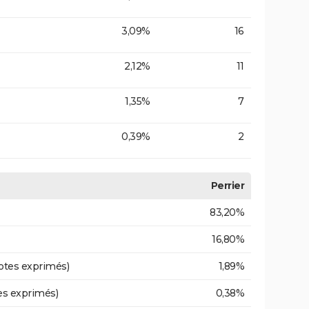
3,09%
16
2,12%
11
1,35%
7
0,39%
2
Perrier
83,20%
16,80%
otes exprimés)
1,89%
es exprimés)
0,38%