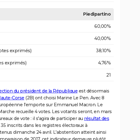
Piedipartino
60,00%
40,00%
otes exprimés)
38,10%
es exprimés)
4,76%
21
ection du président de la République
est désormais
aute-Corse
(2B) ont choisi Marine Le Pen. Avec 8
 européenne l'emporte sur Emmanuel Macron. Le
arche recueille 4 votes. Les votants seront, en mars
aux de vote : il s'agira de participer au
résultat des
 35 inscrits dans les registres électoraux à
tenus dimanche 24 avril. L'abstention atteint ainsi
paraison de 2017, cet indicateur demeure plutôt