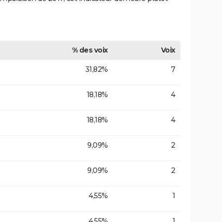
% des voix
Voix
31,82%
7
18,18%
4
18,18%
4
9,09%
2
9,09%
2
4,55%
1
4,55%
1