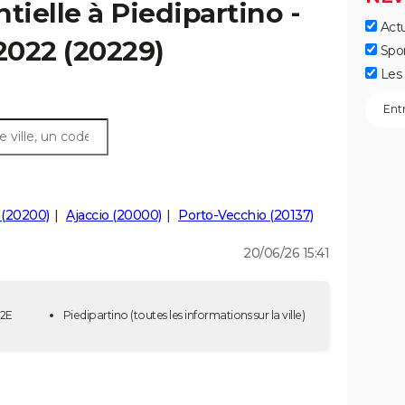
tielle à Piedipartino -
Actu
 2022 (20229)
Spo
Les 
 (20200)
Ajaccio (20000)
Porto-Vecchio (20137)
20/06/26 15:41
 2E
Piedipartino
(toutes les informations sur la ville)