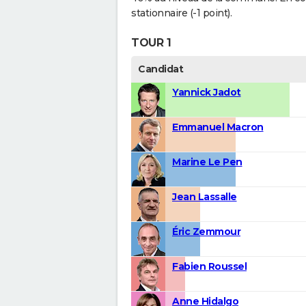
stationnaire (-1 point).
TOUR 1
Candidat
Yannick Jadot
Emmanuel Macron
Marine Le Pen
Jean Lassalle
Éric Zemmour
Fabien Roussel
Anne Hidalgo