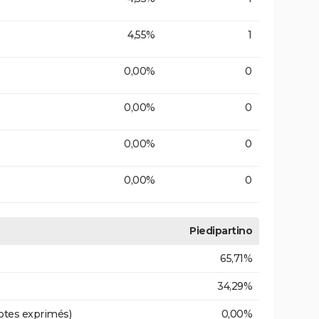
4,55%
1
0,00%
0
0,00%
0
0,00%
0
0,00%
0
Piedipartino
65,71%
34,29%
otes exprimés)
0,00%