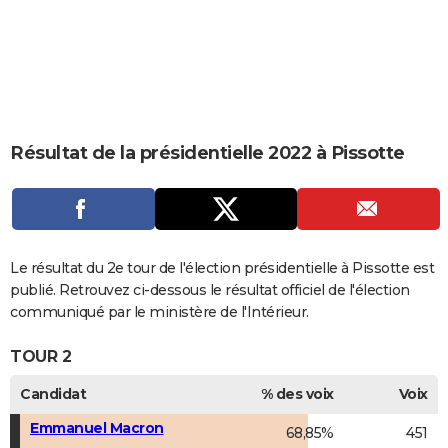
City break
Voyage de noces
Climat
Destinations
Voyage nature
Forum
+
PHOTO
GUIDES D'ACHAT
BONS PLANS
CARTE DE VOEUX
Résultat de la présidentielle 2022 à Pissotte
Carte Bonne année
Carte Pâques
Carte de Noël
Carte Saint-Valentin
Carte d'anniversaire
DICTIONNAIRE
Biographies
Expressions
Dictionnaire
Citations
Proverbes
PROGRAMME TV
COPAINS D'AVANT
Le résultat du 2e tour de l'élection présidentielle à Pissotte est
publié. Retrouvez ci-dessous le résultat officiel de l'élection
Se connecter
Collèges
Universités
Service militaire
S'inscrire
Lycées
Primaires
Entreprises
Avis de recherche
AVIS DE DÉCÈS
communiqué par le ministère de l'Intérieur.
FORUM
TOUR 2
Lifestyle
Sport
Television
Cinema
Bricolage
Culture
Auto
Voyage
Candidat
% des voix
Voix
Emmanuel Macron
68,85%
451