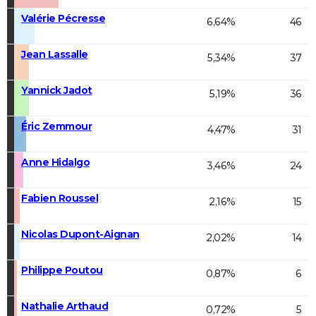
Valérie Pécresse
6,64%
46
Jean Lassalle
5,34%
37
Yannick Jadot
5,19%
36
Éric Zemmour
4,47%
31
Anne Hidalgo
3,46%
24
Fabien Roussel
2,16%
15
Nicolas Dupont-Aignan
2,02%
14
Philippe Poutou
0,87%
6
Nathalie Arthaud
0,72%
5