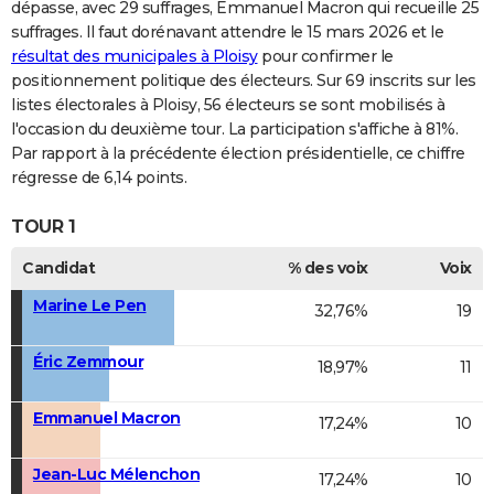
dépasse, avec 29 suffrages, Emmanuel Macron qui recueille 25
suffrages. Il faut dorénavant attendre le 15 mars 2026 et le
résultat des municipales à Ploisy
pour confirmer le
positionnement politique des électeurs. Sur 69 inscrits sur les
listes électorales à Ploisy, 56 électeurs se sont mobilisés à
l'occasion du deuxième tour. La participation s'affiche à 81%.
Par rapport à la précédente élection présidentielle, ce chiffre
régresse de 6,14 points.
TOUR 1
Candidat
% des voix
Voix
Marine Le Pen
32,76%
19
Éric Zemmour
18,97%
11
Emmanuel Macron
17,24%
10
Jean-Luc Mélenchon
17,24%
10