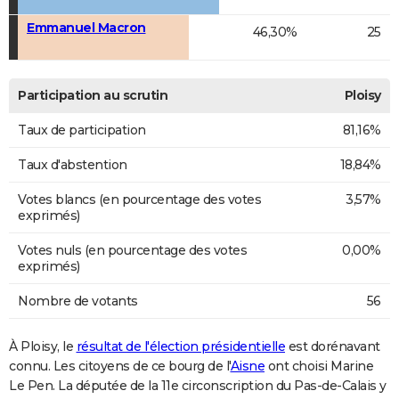
Emmanuel Macron
46,30%
25
Participation au scrutin
Ploisy
Taux de participation
81,16%
Taux d'abstention
18,84%
Votes blancs (en pourcentage des votes
3,57%
exprimés)
Votes nuls (en pourcentage des votes
0,00%
exprimés)
Nombre de votants
56
À Ploisy, le
résultat de l'élection présidentielle
est dorénavant
connu. Les citoyens de ce bourg de l'
Aisne
ont choisi Marine
Le Pen. La députée de la 11e circonscription du Pas-de-Calais y