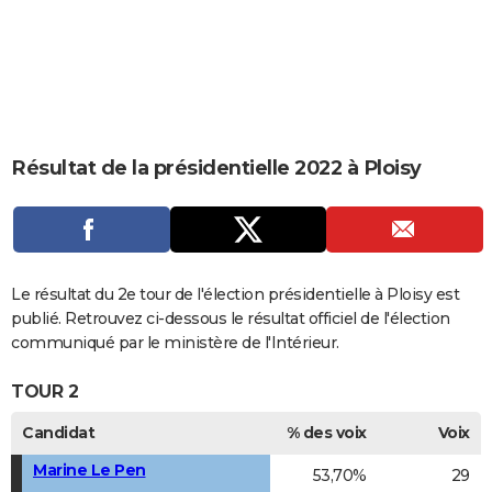
City break
Voyage de noces
Climat
Destinations
Voyage nature
Forum
+
PHOTO
GUIDES D'ACHAT
BONS PLANS
CARTE DE VOEUX
Résultat de la présidentielle 2022 à Ploisy
Carte Bonne année
Carte Pâques
Carte de Noël
Carte Saint-Valentin
Carte d'anniversaire
DICTIONNAIRE
Biographies
Expressions
Dictionnaire
Citations
Proverbes
PROGRAMME TV
COPAINS D'AVANT
Le résultat du 2e tour de l'élection présidentielle à Ploisy est
publié. Retrouvez ci-dessous le résultat officiel de l'élection
Se connecter
Collèges
Universités
Service militaire
S'inscrire
Lycées
Primaires
Entreprises
Avis de recherche
AVIS DE DÉCÈS
communiqué par le ministère de l'Intérieur.
FORUM
TOUR 2
Lifestyle
Sport
Television
Cinema
Bricolage
Culture
Auto
Voyage
Candidat
% des voix
Voix
Marine Le Pen
53,70%
29