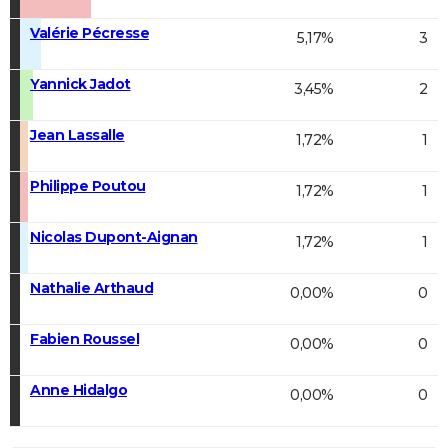
Valérie Pécresse
5,17%
3
Yannick Jadot
3,45%
2
Jean Lassalle
1,72%
1
Philippe Poutou
1,72%
1
Nicolas Dupont-Aignan
1,72%
1
Nathalie Arthaud
0,00%
0
Fabien Roussel
0,00%
0
Anne Hidalgo
0,00%
0