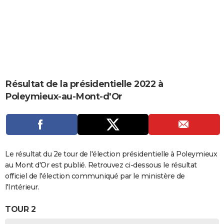
City break
Voyage de noces
Climat
Destinations
Voyage nature
Forum
+
PHOTO
GUIDES D'ACHAT
BONS PLANS
CARTE DE VOEUX
Résultat de la présidentielle 2022 à
Carte Bonne année
Carte Pâques
Carte de Noël
Carte Saint-Valentin
Carte d'anniversaire
DICTIONNAIRE
Poleymieux-au-Mont-d'Or
Biographies
Expressions
Dictionnaire
Citations
Proverbes
PROGRAMME TV
COPAINS D'AVANT
Se connecter
Collèges
Universités
Service militaire
S'inscrire
Lycées
Primaires
Entreprises
Avis de recherche
Le résultat du 2e tour de l'élection présidentielle à Poleymieux
AVIS DE DÉCÈS
au Mont d'Or est publié. Retrouvez ci-dessous le résultat
FORUM
officiel de l'élection communiqué par le ministère de
l'Intérieur.
Lifestyle
Sport
Television
Cinema
Bricolage
Culture
Auto
Voyage
TOUR 2