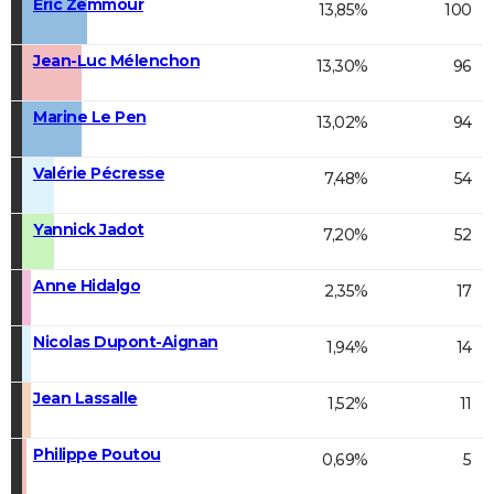
Éric Zemmour
13,85%
100
Jean-Luc Mélenchon
13,30%
96
Marine Le Pen
13,02%
94
Valérie Pécresse
7,48%
54
Yannick Jadot
7,20%
52
Anne Hidalgo
2,35%
17
Nicolas Dupont-Aignan
1,94%
14
Jean Lassalle
1,52%
11
Philippe Poutou
0,69%
5