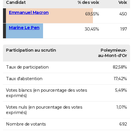
Candidat
% des voix
Voix
Emmanuel Macron
69,55%
450
Marine Le Pen
30,45%
197
Participation au scrutin
Poleymieux-
au-Mont-d'Or
Taux de participation
82,58%
Taux d'abstention
17,42%
Votes blancs (en pourcentage des votes
5,49%
exprimés)
Votes nuls (en pourcentage des votes
1,01%
exprimés)
Nombre de votants
692