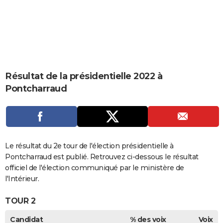
City break
Voyage de noces
Climat
Destinations
Voyage nature
Forum
+
PHOTO
GUIDES D'ACHAT
BONS PLANS
CARTE DE VOEUX
Résultat de la présidentielle 2022 à
Pontcharraud
Carte Bonne année
Carte Pâques
Carte de Noël
Carte Saint-Valentin
Carte d'anniversaire
DICTIONNAIRE
Biographies
Expressions
Dictionnaire
Citations
Proverbes
PROGRAMME TV
COPAINS D'AVANT
Le résultat du 2e tour de l'élection présidentielle à
Se connecter
Collèges
Universités
Service militaire
S'inscrire
Lycées
Primaires
Entreprises
Avis de recherche
AVIS DE DÉCÈS
Pontcharraud est publié. Retrouvez ci-dessous le résultat
officiel de l'élection communiqué par le ministère de
FORUM
l'Intérieur.
Lifestyle
Sport
Television
Cinema
Bricolage
Culture
Auto
Voyage
TOUR 2
Candidat
% des voix
Voix