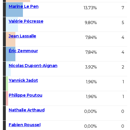
Marine Le Pen
13,73%
7
Valérie Pécresse
9,80%
5
Jean Lassalle
7,84%
4
Éric Zemmour
7,84%
4
Nicolas Dupont-Aignan
3,92%
2
Yannick Jadot
1,96%
1
Philippe Poutou
1,96%
1
Nathalie Arthaud
0,00%
0
Fabien Roussel
0,00%
0