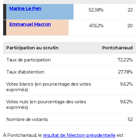
Marine Le Pen
52,38%
22
Emmanuel Macron
47,62%
20
Participation au scrutin
Pontcharraud
Taux de participation
72,22%
Taux d'abstention
27,78%
Votes blancs (en pourcentage des votes
9,62%
exprimés)
Votes nuls (en pourcentage des votes
9,62%
exprimés)
Nombre de votants
52
À Pontcharraud, le
résultat de l'élection présidentielle
est